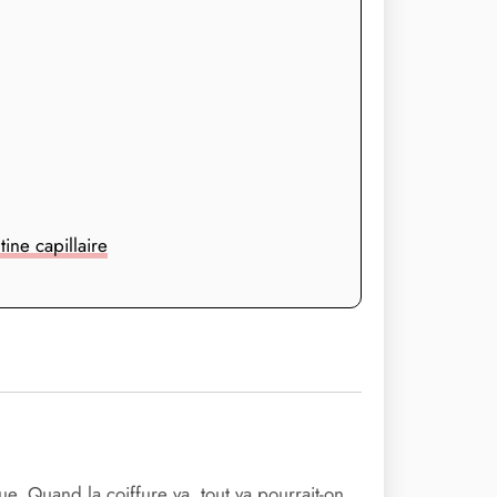
ine capillaire
e. Quand la coiffure va, tout va pourrait-on