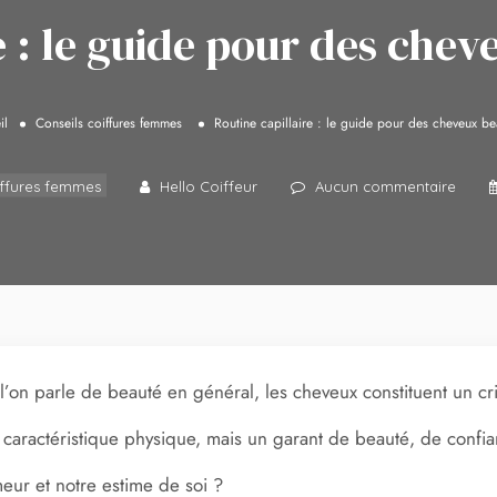
e : le guide pour des chev
il
Conseils coiffures femmes
Routine capillaire : le guide pour des cheveux bea
iffures femmes
Hello Coiffeur
Aucun commentaire
’on parle de beauté en général, les cheveux constituent un c
caractéristique physique, mais un garant de beauté, de confian
eur et notre estime de soi ?