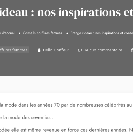
ideau : nos inspirations et
 d'accueil
Conseils coiffures femmes
Frange rideau : nos inspirations et conse
iffures femmes
Hello Coiffeur
Aucun commentaire
à la mode dans les années 70 par de nombreuses célébrités au
e la mode des seventies .
modée elle est même revenue en force ces dernières années. No