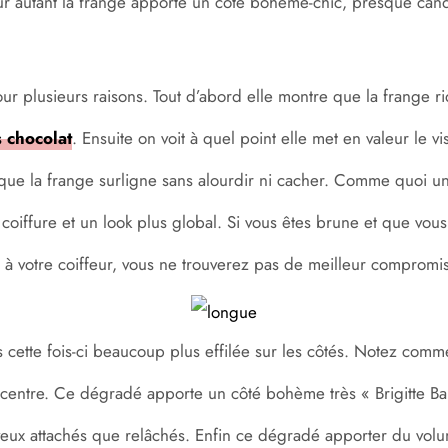
r autant la frange apporte un côté bohème-chic, presque candid
ur plusieurs raisons. Tout d’abord elle montre que la frange r
 chocolat
. Ensuite on voit à quel point elle met en valeur le v
 que la frange surligne sans alourdir ni cacher. Comme quoi un
oiffure et un look plus global. Si vous êtes brune et que vous
o à votre coiffeur, vous ne trouverez pas de meilleur compromis e
 cette fois-ci beaucoup plus effilée sur les côtés. Notez comm
centre. Ce dégradé apporte un côté bohème très « Brigitte Bar
veux attachés que relâchés. Enfin ce dégradé apporter du volume