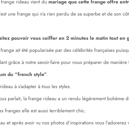
la frange rideau vient du
mariage que cette frange offre entr
r c’est une frange qui n’a rien perdu de sa superbe et de son c
haitez pouvoir vous coiffer en 2 minutes le matin tout en
range ait été popularisée par des célébrités françaises puisq
lant grâce à notre savoir-faire pour nous préparer de manière
m du “french style”
.
ideau à s’adapter à tous les styles.
ous parlait, la frange rideau a un rendu légèrement bohème du 
s franges elle est aussi terriblement chic.
au et après avoir vu nos photos d’inspirations vous l’adorerez 