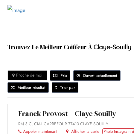
Trouvez Le Meilleur Coiffeur À
Claye-Souilly
Proche de moi
Prix
Ouvert actuellement
Meilleur résultat
Trier par
Franck Provost – Claye Souilly
RN 3 C. CIAL CARREFOUR 77410 CLAYE SOUILLY
Appeler maintenant
Afficher la carte
Photo Instagram d