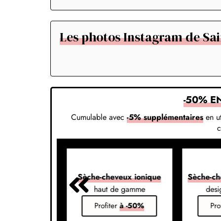
Les photos Instagram de Sai
-50% E
Cumulable avec
-5% supplémentaires
en ut
veux 7-en-1
Sèche-cheveux ionique
Sèche-ch
s vos styles
haut de gamme
desi
er
à -50%
Profiter
à -50%
Pro