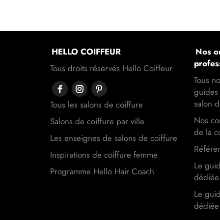
HELLO COIFFEUR
Nos ou
profes
Tous droits réservés Hello Coiffeur
Tous no
guides 
salon d
Tous les salons de coiffure
Nos con
Salons de coiffure par ville
de la c
Les enseignes de salons de coiffure
Référen
Inspirations de coiffure femme
Le gui
Programme Hello Hair Coach
dédiée 
Le gui
dédiée 