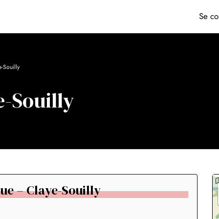
Se co
-Souilly
e-Souilly
gue – Claye-Souilly