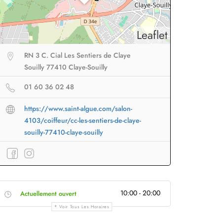
Leaflet
RN 3 C. Cial Les Sentiers de Claye
Souilly 77410 Claye-Souilly
01 60 36 02 48
https://www.saint-algue.com/salon-
4103/coiffeur/cc-les-sentiers-de-claye-
souilly-77410-claye-souilly
eur sans fil
facile à
Brosse lissante
pour des
B
porter en voyage
lissage ultra rapide
p
10:00 - 20:00
Actuellement ouvert
Profiter
à -50%
Profiter
à -50%
Voir Tous Les Horaires