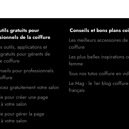
tils gratuits pour
Conseils et bons plans coi
sionnels de la coiffure
Les meilleurs accessoires de
s outils, applications et
coiffure
gratuits pour gérants de
Les plus belles inspirations c
e coiffure
femme
seils pour professionnels
Tous nos tutos coiffure en vi
oiffure
Le Mag - le 1er blog coiffure
cez gratuitement votre salon
français
de pour créer une page
à votre salon
de pour gérer la page
à votre salon