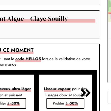
nt Algue – Claye-Souilly
N CE MOMENT
ilisant le
code HELLO5
lors de la validation de votre
commande
eveux ultra léger
Lisseur vapeur
pour des
Liss
gn et puissant
lissages doux et souples
em
fiter
à -50%
Profiter
à -50%