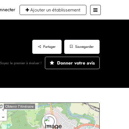
nnecter
Ajouter un établissement
Partager
Sauvegarder
Donner votre avis
Soyez le premier à évaluer !
Obtenir l'itinéraire