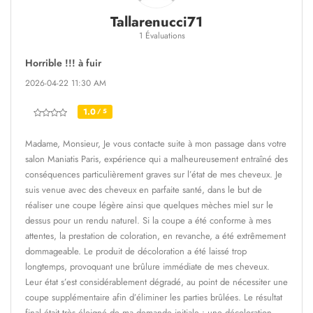
Tallarenucci71
1 Évaluations
Horrible !!! à fuir
2026-04-22 11:30 AM
1.0
/ 5
Madame, Monsieur, Je vous contacte suite à mon passage dans votre
salon Maniatis Paris, expérience qui a malheureusement entraîné des
conséquences particulièrement graves sur l’état de mes cheveux. Je
suis venue avec des cheveux en parfaite santé, dans le but de
réaliser une coupe légère ainsi que quelques mèches miel sur le
dessus pour un rendu naturel. Si la coupe a été conforme à mes
attentes, la prestation de coloration, en revanche, a été extrêmement
dommageable. Le produit de décoloration a été laissé trop
longtemps, provoquant une brûlure immédiate de mes cheveux.
Leur état s’est considérablement dégradé, au point de nécessiter une
coupe supplémentaire afin d’éliminer les parties brûlées. Le résultat
final était très éloigné de ma demande initiale : une décoloration