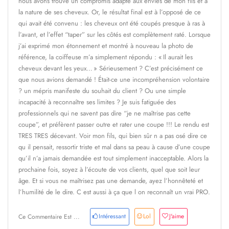
nous avons trouvé un compromis adapté aux envies de mon fils et à
la nature de ses cheveux. Or, le résultat final est à l’opposé de ce
qui avait été convenu : les cheveux ont été coupés presque à ras à
l’avant, et l’effet “taper” sur les côtés est complètement raté. Lorsque
j’ai exprimé mon étonnement et montré à nouveau la photo de
référence, la coiffeuse m’a simplement répondu : « Il aurait les
cheveux devant les yeux… » Sérieusement ? C’est précisément ce
que nous avions demandé ! Était-ce une incompréhension volontaire
? un mépris manifeste du souhait du client ? Ou une simple
incapacité à reconnaître ses limites ? Je suis fatiguée des
professionnels qui ne savent pas dire “je ne maîtrise pas cette
coupe”, et préfèrent passer outre et rater une coupe !!! Le rendu est
TRES TRES décevant. Voir mon fils, qui bien sûr n a pas osé dire ce
qu il pensait, ressortir triste et mal dans sa peau à cause d’une coupe
qu’il n’a jamais demandée est tout simplement inacceptable. Alors la
prochaine fois, soyez à l’écoute de vos clients, quel que soit leur
âge. Et si vous ne maîtrisez pas une demande, ayez l’honnêteté et
l’humilité de le dire. C est aussi à ça que l on reconnaît un vrai PRO.
Intéressant
Lol
J'aime
Ce Commentaire Est ...