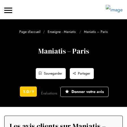
Page d'accueil
Enseigne - Maniatis
Maniatis – Paris
Maniatis – Paris
Sauvegarder
Partager
2
1.0
Donner votre avis
/ 5
Évaluations
Les avis clients sur Maniatis –