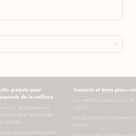
tils gratuits pour
Conseils et bons plans coi
sionnels de la coiffure
Les meilleurs accessoires de
s outils, applications et
coiffure
gratuits pour gérants de
Les plus belles inspirations c
e coiffure
femme
seils pour professionnels
Tous nos tutos coiffure en vi