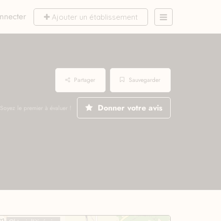
nnecter
Ajouter un établissement
Partager
Sauvegarder
Donner votre avis
Soyez le premier à évaluer !