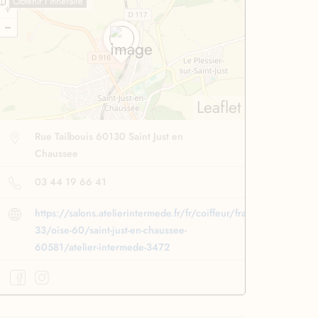
Obtenir l'itinéraire
Leaflet
Rue Tailbouis 60130 Saint Just en
Chaussee
03 44 19 66 41
https://salons.atelierintermede.fr/fr/coiffeur/france-
33/oise-60/saint-just-en-chaussee-
60581/atelier-intermede-3472