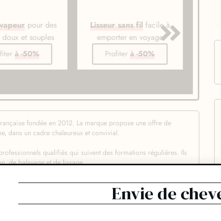
 vapeur
pour des
Lisseur sans fil
facile à
Bros
s doux et souples
emporter en voyage
li
fiter
à -50%
Profiter
à -50%
e française fondée en 2012. La marque propose une offre de
e, dans un cadre chaleureux et convivial.
professionnels qualifiés qui suivent des formations régulières. Ils
n, de balayage et de lissage.
approche personnalisée de la coiffure. Les coiffeurs prennent le
client afin de proposer une coupe et une coloration qui lui
Envie de chev
s abordables, accessibles à tous.
es salons de coiffure Atelier Intermède :