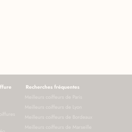
ffure
Recherches fréquentes
Meilleurs coiffeurs de Paris
Meilleurs coiffeurs de Lyon
oiffures
Meilleurs coiffeurs de Bordeaux
Meilleurs coiffeurs de Marseille
déo