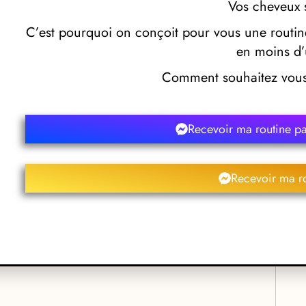
 un coiffeur qui les informe sur les différentes prestations
Vos cheveux 
propose une large gamme de services de coiffure, de la coupe
C’est pourquoi on conçoit pour vous une routine
en moins d’
ont décorés dans un style moderne et épuré. L’ambiance est
Comment souhaitez vous 
ons de coiffure qui propose une offre de services complète, à la
reux et convivial.
Recevoir ma routine p
ier Intermède – Saint Just en
Recevoir ma r