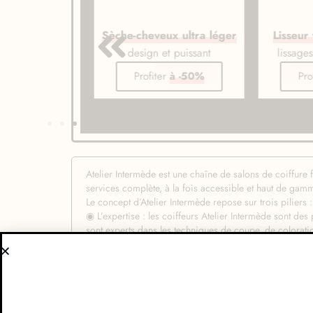
veux ionique
Sèche-cheveux ultra léger
Lisseur
de gamme
design et puissant
lissage
er
à -50%
Profiter
à -50%
Pro
Atelier Intermède est une chaîne de salons de coiffur
services complète, à la fois accessible et haut de gamm
Le concept d’Atelier Intermède repose sur trois piliers :
◉ L’expertise : les coiffeurs Atelier Intermède sont des 
sont experts dans les techniques de coupe, de coloratio
◉ La personnalisation : Atelier Intermède propose une 
temps de connaître les besoins et les envies de chaque 
correspondent parfaitement.
◉ L’accessibilité : Atelier Intermède propose des tarif
Voici quelques détails supplémentaires sur le concept d