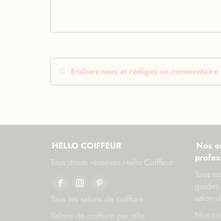
Evaluez-nous et rédigez un commentaire
HELLO COIFFEUR
Nos ou
profes
Tous droits réservés Hello Coiffeur
Tous no
guides 
salon d
Tous les salons de coiffure
Nos con
Salons de coiffure par ville