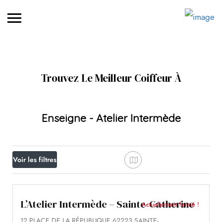
Trouvez Le Meilleur Coiffeur À
Enseigne - Atelier Intermède
Voir les filtres
L’Atelier Intermède – Sainte-Catherine
Actuellement fermé !
12 PLACE DE LA RÉPUBLIQUE 62223 SAINTE-
CATHERINE