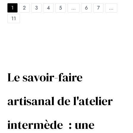
1
2
3
4
5
...
6
7
...
11
Le savoir-faire
artisanal de l'atelier
intermède : une