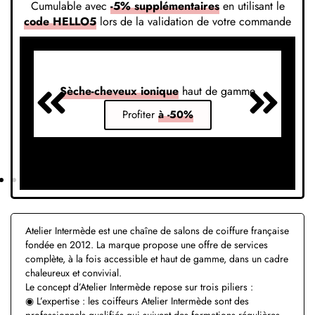
Cumulable avec
-5% supplémentaires
en utilisant le
code HELLO5
lors de la validation de votre commande
Sèche-cheveux ionique
haut de gamme
S
Profiter
à -50%
Atelier Intermède est une chaîne de salons de coiffure française
fondée en 2012. La marque propose une offre de services
complète, à la fois accessible et haut de gamme, dans un cadre
chaleureux et convivial.
Le concept d’Atelier Intermède repose sur trois piliers :
◉ L’expertise : les coiffeurs Atelier Intermède sont des
professionnels qualifiés qui suivent des formations régulières.