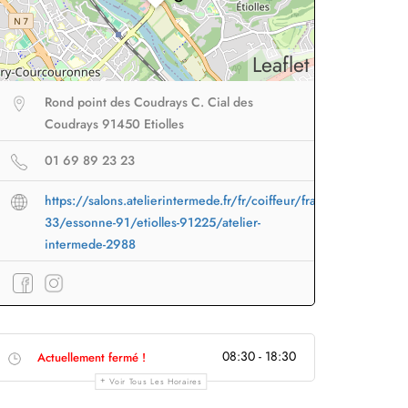
Leaflet
Rond point des Coudrays C. Cial des
Coudrays 91450 Etiolles
01 69 89 23 23
https://salons.atelierintermede.fr/fr/coiffeur/france-
33/essonne-91/etiolles-91225/atelier-
intermede-2988
eur sans fil
facile à
Brosse lissante
pour des
B
porter en voyage
lissage ultra rapide
p
08:30 - 18:30
Actuellement fermé !
Profiter
à -50%
Profiter
à -50%
Voir Tous Les Horaires