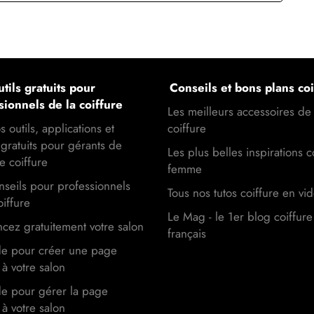
tils gratuits pour
Conseils et bons plans coi
sionnels de la coiffure
Les meilleurs accessoires de
s outils, applications et
coiffure
gratuits pour gérants de
Les plus belles inspirations c
e coiffure
femme
seils pour professionnels
Tous nos tutos coiffure en vi
oiffure
Le Mag - le 1er blog coiffure
cez gratuitement votre salon
français
de pour créer une page
à votre salon
de pour gérer la page
à votre salon