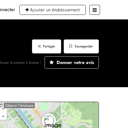
nnecter
Ajouter un établissement
Partager
Sauvegarder
Donner votre avis
Soyez le premier à évaluer !
Obtenir l'itinéraire