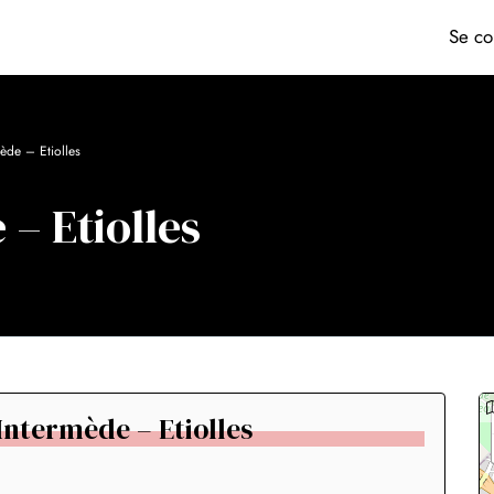
Se co
mède – Etiolles
 – Etiolles
r Intermède – Etiolles