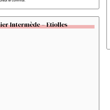
reux et convivial.
ier Intermède – Etiolles