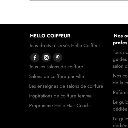
HELLO COIFFEUR
Nos ou
profes
Tous droits réservés Hello Coiffeur
Tous no
guides 
salon d
Tous les salons de coiffure
Nos con
Salons de coiffure par ville
de la c
Les enseignes de salons de coiffure
Référen
Inspirations de coiffure femme
Le gui
Programme Hello Hair Coach
dédiée 
Le gui
dédiée 