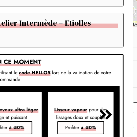
elier Intermède – Etiolles
N CE MOMENT
ilisant le
code HELLO5
lors de la validation de votre
commande
eveux ultra léger
Lisseur vapeur
pour des
Liss
gn et puissant
lissages doux et souples
em
fiter
à -50%
Profiter
à -50%