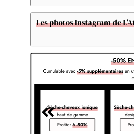
Les photos Instagram de L’At
-50% E
Cumulable avec
-5% supplémentaires
en ut
veux 7-en-1
Sèche-cheveux ionique
Sèche-ch
s vos styles
haut de gamme
desi
er
à -50%
Profiter
à -50%
Pro