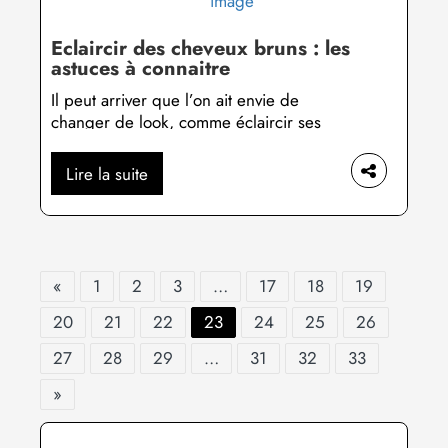
mais encore faut-il être vigilant…Si […]
Eclaircir des cheveux bruns : les
astuces à connaitre
Il peut arriver que l’on ait envie de
changer de look, comme éclaircir ses
cheveux par exemple. D’ailleurs, c’est
majoritairement le cas chez les
Lire la suite
personnes arborant une chevelure brune
voire très brune… Mais bonne nouvelle,
cela est possible facilement !Avant de se
lancer dans le grand bain, il convient de
se renseigner sur les méthodes […]
«
1
2
3
…
17
18
19
20
21
22
23
24
25
26
27
28
29
…
31
32
33
»