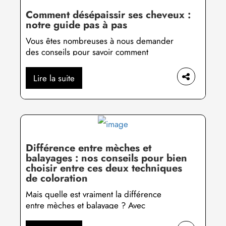
Comment désépaissir ses cheveux :
notre guide pas à pas
Vous êtes nombreuses à nous demander
des conseils pour savoir comment
désépaissir ses cheveux. En effet, bien
que les cheveux épais et bouclés
Lire la suite
puissent être tendances et ainsi séduire
de nombreuses femmes grâce au
volume qui apporte un côté voluptueux
très tendance, il y a aussi lieu d’admettre
que leur entretien au quotidien n’est pas
[…]
Différence entre mèches et
balayages : nos conseils pour bien
choisir entre ces deux techniques
de coloration
Mais quelle est vraiment la différence
entre mèches et balayage ? Avec
l’avènement d’Instagram et l’envie