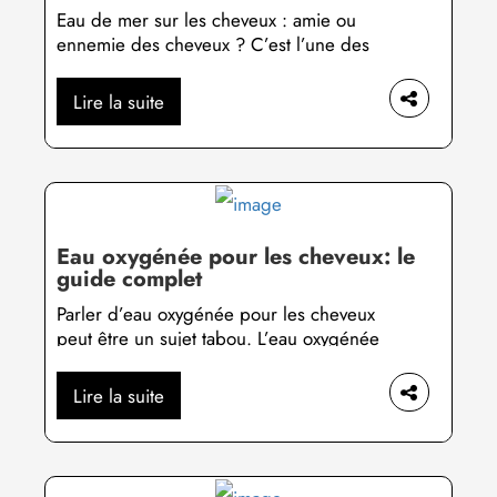
Eau de mer sur les cheveux : amie ou
ennemie des cheveux ? C’est l’une des
questions les plus posées sur les
moteurs de recherche lorsque les beaux
Lire la suite
jours s’installent. En fait, la plupart des
gens s’intéressent aux effets de l’eau de
mer sur leur crinière, car ils envisagent
de partir en vacances à la […]
Eau oxygénée pour les cheveux: le
guide complet
Parler d’eau oxygénée pour les cheveux
peut être un sujet tabou. L’eau oxygénée
est réputée pour être corrosive et
agressive pour le cheveu et le cuir
Lire la suite
chevelu. Toutefois, elle est très efficace
pour éclaircir ou blondir ses cheveux en
peu de temps. Une solution économique
qui séduit de nombreuses personnes,