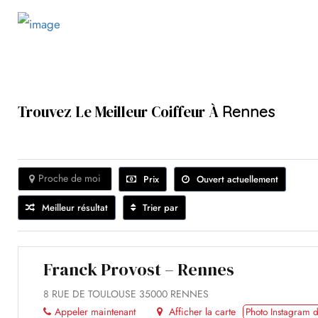
Trouvez Le Meilleur Coiffeur À
Rennes
Proche de moi
Prix
Ouvert actuellement
Meilleur résultat
Trier par
Franck Provost – Rennes
8 RUE DE TOULOUSE 35000 RENNES
Appeler maintenant
Afficher la carte
Photo Instagram d