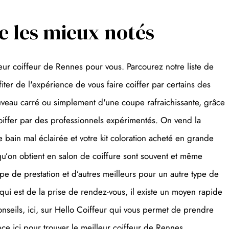
re les mieux notés
ur coiffeur de Rennes pour vous. Parcourez notre liste de
ter de l'expérience de vous faire coiffer par certains des
ouveau carré ou simplement d'une coupe rafraichissante, grâce
 coiffer par des professionnels expérimentés. On vend la
e bain mal éclairée et votre kit coloration acheté en grande
s qu’on obtient en salon de coiffure sont souvent et même
2
ype de prestation et d’autres meilleurs pour un autre type de
 qui est de la prise de rendez-vous, il existe un moyen rapide
onseils, ici, sur Hello Coiffeur qui vous permet de prendre
2
e ici pour trouver le meilleur coiffeur de Rennes.