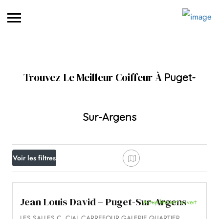
Trouvez Le Meilleur Coiffeur À
Puget-
Sur-Argens
Voir les filtres
Jean Louis David – Puget-Sur-Argens
Actuellement ouvert
LES SALLES C. CIAL CARREFOUR GALERIE QUARTIER