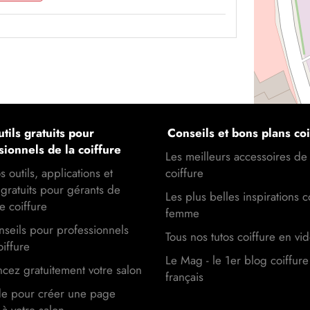
tils gratuits pour
Conseils et bons plans coi
sionnels de la coiffure
Les meilleurs accessoires de
s outils, applications et
coiffure
gratuits pour gérants de
Les plus belles inspirations c
e coiffure
femme
seils pour professionnels
Tous nos tutos coiffure en vi
oiffure
Le Mag - le 1er blog coiffure
cez gratuitement votre salon
français
de pour créer une page