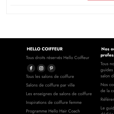
HELLO COIFFEUR
Nos ou
profes
Tous droits réservés Hello Coiffeur
Tous no
guides 
salon d
Tous les salons de coiffure
Nos con
Salons de coiffure par ville
de la c
Les enseignes de salons de coiffure
Référen
Inspirations de coiffure femme
Le gui
Programme Hello Hair Coach