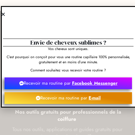
HELLO COIFFEUR
Tous droits réservés Hello Coiffeur
Envie de cheveux sublimes ?
Vos cheveux sont uniques.
Tous les salons de coiffure
C’est pourquoi on conçoit pour vous une routine capillaire 100% personnalisée,
gratuitement et en moins d’une minute.
Salons de coiffure par ville
Comment souhaitez vous recevoir votre routine ?
Les enseignes de salons de coiffure
Recevoir ma routine par
Facebook Messenger
Inspirations de coiffure femme
Programme Hello Hair Coach
Recevoir ma routine par
E-mail
Nos outils gratuits pour professionnels de la
coiffure
Tous nos outils, applications et guides gratuits pour