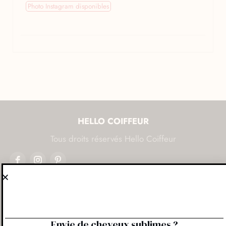
Photo Instagram disponibles
HELLO COIFFEUR
Tous droits réservés Hello Coiffeur
Tous les salons de coiffure
Salons de coiffure par ville
Les enseignes de salons de coiffure
Envie de cheveux sublimes ?