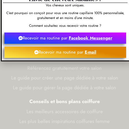
Inspirations de coiffure femme
Vos cheveux sont uniques.
Programme Hello Hair Coach
C’est pourquoi on conçoit pour vous une routine capillaire 100% personnalisée,
gratuitement et en moins d’une minute.
Nos outils gratuits pour professionnels de la
Comment souhaitez vous recevoir votre routine ?
coiffure
Recevoir ma routine par
Facebook Messenger
Tous nos outils, applications et guides gratuits pour
gérants de salon de coiffure
Recevoir ma routine par
E-mail
Nos conseils pour professionnels de la coiffure
Référencez gratuitement votre salon
Le guide pour créer une page dédiée à votre salon
Le guide pour gérer la page dédiée à votre salon
Conseils et bons plans coiffure
Les meilleurs accessoires de coiffure
Les plus belles inspirations coiffures femme