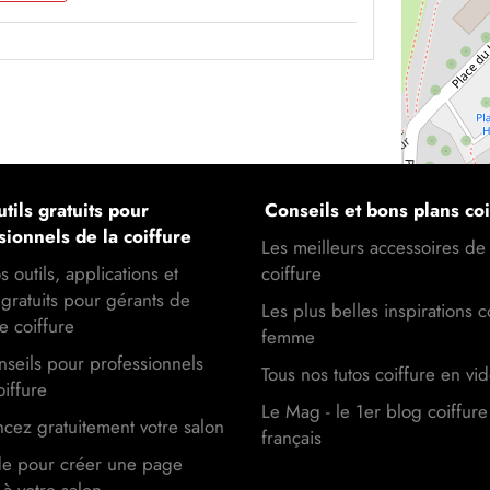
tils gratuits pour
Conseils et bons plans coi
sionnels de la coiffure
Les meilleurs accessoires de
s outils, applications et
coiffure
gratuits pour gérants de
Les plus belles inspirations c
e coiffure
femme
seils pour professionnels
Tous nos tutos coiffure en vi
oiffure
Le Mag - le 1er blog coiffure
cez gratuitement votre salon
français
de pour créer une page