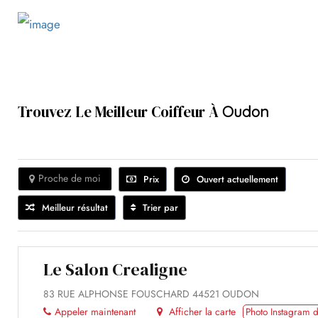
Trouvez Le Meilleur Coiffeur À
Oudon
Proche de moi
Prix
Ouvert actuellement
Meilleur résultat
Trier par
Le Salon Crealigne
83 RUE ALPHONSE FOUSCHARD 44521 OUDON
Appeler maintenant
Afficher la carte
Photo Instagram d