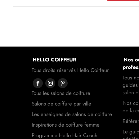
HELLO COIFFEUR
Nos ou
profes
Tous droits réservés Hello Coiffeur
Tous no
guides 
salon d
Tous les salons de coiffure
Nos con
Salons de coiffure par ville
de la c
Les enseignes de salons de coiffure
Référen
Inspirations de coiffure femme
Le gui
Programme Hello Hair Coach