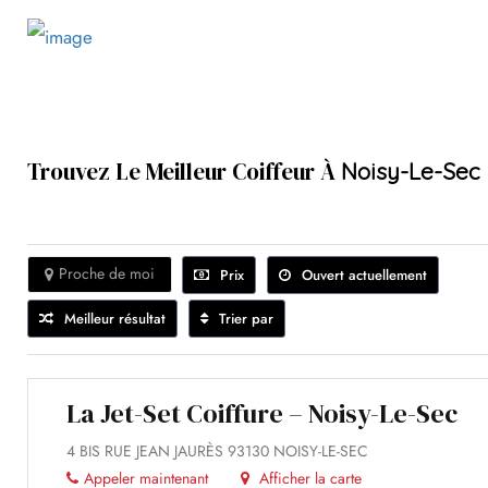
Trouvez Le Meilleur Coiffeur À
Noisy-Le-Sec
Proche de moi
Prix
Ouvert actuellement
Meilleur résultat
Trier par
La Jet-Set Coiffure – Noisy-Le-Sec
4 BIS RUE JEAN JAURÈS 93130 NOISY-LE-SEC
Appeler maintenant
Afficher la carte