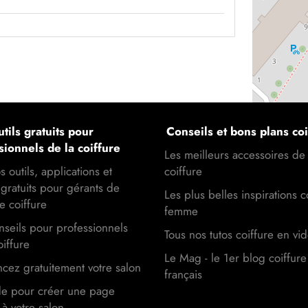
tils gratuits pour
Conseils et bons plans coi
sionnels de la coiffure
Les meilleurs accessoires de
s outils, applications et
coiffure
gratuits pour gérants de
Les plus belles inspirations c
e coiffure
femme
seils pour professionnels
Tous nos tutos coiffure en vi
oiffure
Le Mag - le 1er blog coiffure
cez gratuitement votre salon
français
de pour créer une page
à votre salon