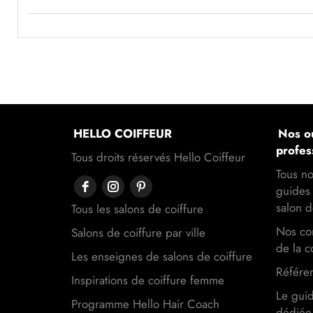
HELLO COIFFEUR
Nos ou
profes
Tous droits réservés Hello Coiffeur
Tous no
guides 
salon d
Tous les salons de coiffure
Nos con
Salons de coiffure par ville
de la c
Les enseignes de salons de coiffure
Référen
Inspirations de coiffure femme
Le gui
Programme Hello Hair Coach
dédiée 