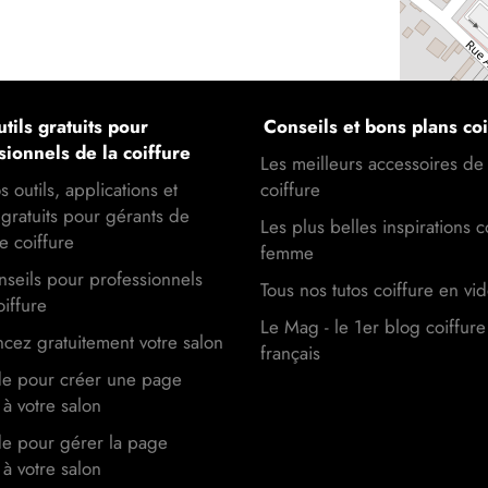
tils gratuits pour
Conseils et bons plans coi
sionnels de la coiffure
Les meilleurs accessoires de
s outils, applications et
coiffure
gratuits pour gérants de
Les plus belles inspirations c
e coiffure
femme
seils pour professionnels
Tous nos tutos coiffure en vi
oiffure
Le Mag - le 1er blog coiffure
cez gratuitement votre salon
français
de pour créer une page
à votre salon
de pour gérer la page
à votre salon