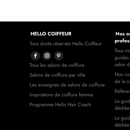
HELLO COIFFEUR
Nos ou
profes
Tous droits réservés Hello Coiffeur
Tous no
guides 
salon d
Tous les salons de coiffure
Nos con
Salons de coiffure par ville
de la c
Les enseignes de salons de coiffure
Référen
Inspirations de coiffure femme
Le gui
Programme Hello Hair Coach
dédiée 
Le gui
dédiée 