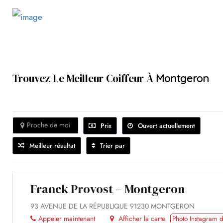
Trouvez Le Meilleur Coiffeur À
Montgeron
Proche de moi
Prix
Ouvert actuellement
Meilleur résultat
Trier par
Franck Provost – Montgeron
93 AVENUE DE LA RÉPUBLIQUE 91230 MONTGERON
Appeler maintenant
Afficher la carte
Photo Instagram d