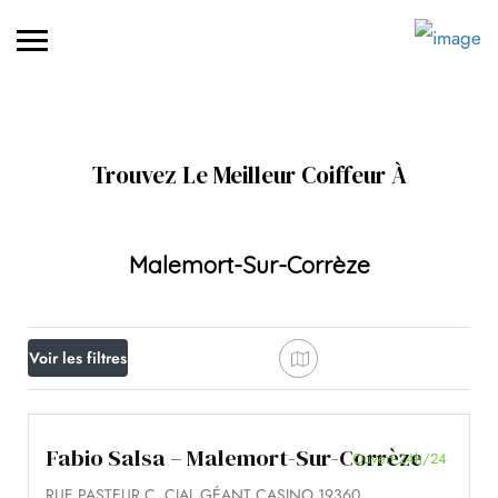
Trouvez Le Meilleur Coiffeur À
Malemort-Sur-Corrèze
Voir les filtres
Fabio Salsa – Malemort-Sur-Corrèze
Ouvert 24h/24
RUE PASTEUR C. CIAL GÉANT CASINO 19360