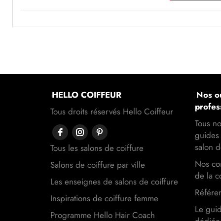
HELLO COIFFEUR
Nos ou
profes
Tous droits réservés Hello Coiffeur
Tous no
guides 
salon d
Tous les salons de coiffure
Nos con
Salons de coiffure par ville
de la c
Les enseignes de salons de coiffure
Référen
Inspirations de coiffure femme
Le gui
Programme Hello Hair Coach