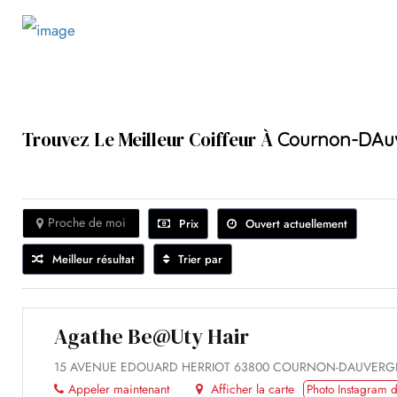
Trouvez Le Meilleur Coiffeur À
Cournon-DAu
Proche de moi
Prix
Ouvert actuellement
Meilleur résultat
Trier par
Agathe Be@uty Hair
15 AVENUE EDOUARD HERRIOT 63800 COURNON-DAUVER
Appeler maintenant
Afficher la carte
Photo Instagram d