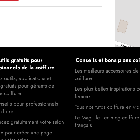
tils gratuits pour
Conseils et bons plans coi
sionnels de la coiffure
Les meilleurs accessoires de
s outils, applications et
coiffure
gratuits pour gérants de
Les plus belles inspirations c
e coiffure
femme
seils pour professionnels
Tous nos tutos coiffure en vi
oiffure
Le Mag - le 1er blog coiffure
cez gratuitement votre salon
français
de pour créer une page