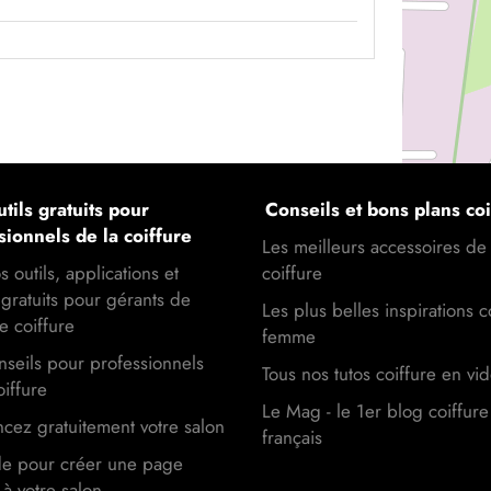
tils gratuits pour
Conseils et bons plans coi
sionnels de la coiffure
Les meilleurs accessoires de
s outils, applications et
coiffure
gratuits pour gérants de
Les plus belles inspirations c
e coiffure
femme
seils pour professionnels
Tous nos tutos coiffure en vi
oiffure
Le Mag - le 1er blog coiffure
cez gratuitement votre salon
français
de pour créer une page
à votre salon