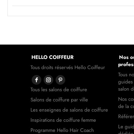
HELLO COIFFEUR
Nos ou
profes
Tous droits réservés Hello Coiffeur
Tous no
guides 
salon d
Tous les salons de coiffure
Nos con
Salons de coiffure par ville
de la c
Les enseignes de salons de coiffure
Référen
Inspirations de coiffure femme
Le gui
Programme Hello Hair Coach
dédiée 