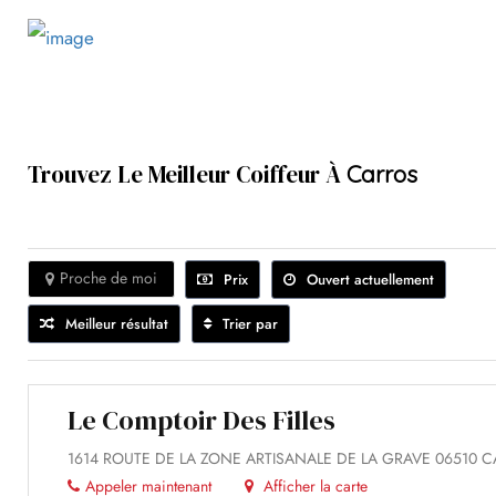
Trouvez Le Meilleur Coiffeur À
Carros
Proche de moi
Prix
Ouvert actuellement
Meilleur résultat
Trier par
Le Comptoir Des Filles
1614 ROUTE DE LA ZONE ARTISANALE DE LA GRAVE 06510 
Appeler maintenant
Afficher la carte