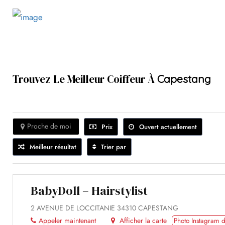
Trouvez Le Meilleur Coiffeur À
Capestang
Proche de moi
Prix
Ouvert actuellement
Meilleur résultat
Trier par
BabyDoll – Hairstylist
2 AVENUE DE LOCCITANIE 34310 CAPESTANG
Appeler maintenant
Afficher la carte
Photo Instagram d