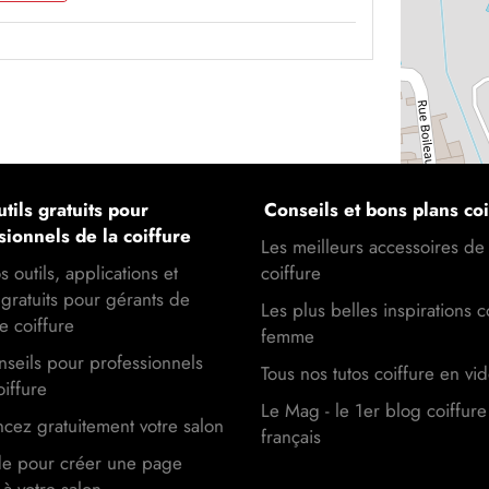
tils gratuits pour
Conseils et bons plans coi
sionnels de la coiffure
Les meilleurs accessoires de
s outils, applications et
coiffure
gratuits pour gérants de
Les plus belles inspirations c
e coiffure
femme
seils pour professionnels
Tous nos tutos coiffure en vi
oiffure
Le Mag - le 1er blog coiffure
cez gratuitement votre salon
français
de pour créer une page