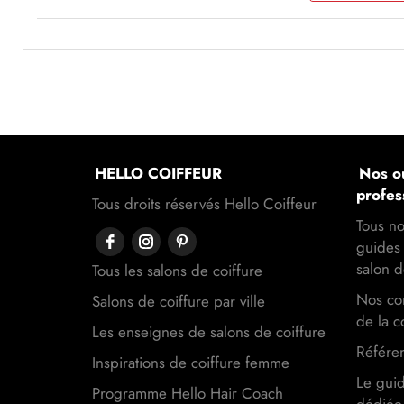
HELLO COIFFEUR
Nos ou
profes
Tous droits réservés Hello Coiffeur
Tous no
guides 
salon d
Tous les salons de coiffure
Nos con
Salons de coiffure par ville
de la c
Les enseignes de salons de coiffure
Référen
Inspirations de coiffure femme
Le gui
Programme Hello Hair Coach