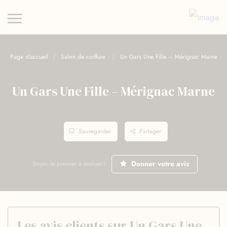
Page d'accueil
Salon de coiffure
Un Gars Une Fille – Mérignac Marne
Un Gars Une Fille – Mérignac Marne
Sauvegarder
Partager
Donner votre avis
Soyez le premier à évaluer !
Les avis clients sur Un Gars Une