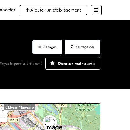
nnecter
Ajouter un établissement
Partager
Sauvegarder
Donner votre avis
Soyez le premier à évaluer !
Obtenir l'itinéraire