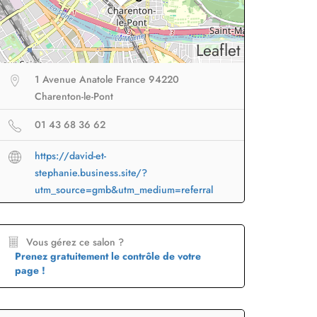
Leaflet
1 Avenue Anatole France 94220
Charenton-le-Pont
01 43 68 36 62
https://david-et-
eur sans fil
facile à
Brosse lissante
pour des
B
stephanie.business.site/?
porter en voyage
lissage ultra rapide
p
utm_source=gmb&utm_medium=referral
Profiter
à -50%
Profiter
à -50%
Vous gérez ce salon ?
Prenez gratuitement le contrôle de votre
page !