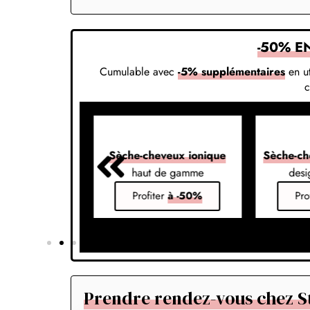
-50% E
Cumulable avec
-5% supplémentaires
en ut
veux 7-en-1
Sèche-cheveux ionique
Sèche-ch
s vos styles
haut de gamme
desi
er
à -50%
Profiter
à -50%
Pro
Prendre rendez-vous chez St