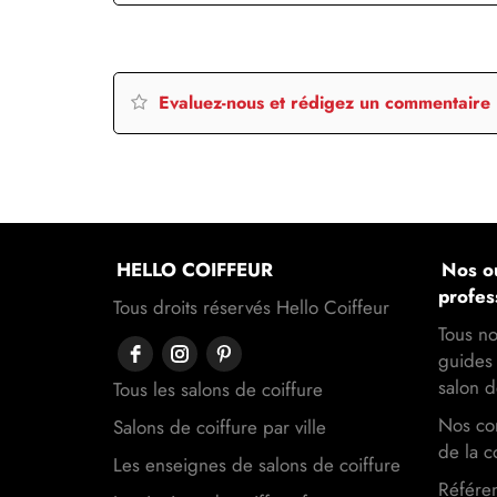
Evaluez-nous et rédigez un commentaire
HELLO COIFFEUR
Nos ou
profes
Tous droits réservés Hello Coiffeur
Tous no
guides 
salon d
Tous les salons de coiffure
Nos con
Salons de coiffure par ville
de la c
Les enseignes de salons de coiffure
Référen