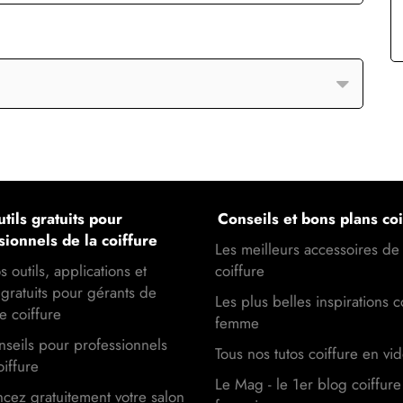
tils gratuits pour
Conseils et bons plans coi
sionnels de la coiffure
Les meilleurs accessoires de
s outils, applications et
coiffure
gratuits pour gérants de
Les plus belles inspirations c
e coiffure
femme
seils pour professionnels
Tous nos tutos coiffure en vi
oiffure
Le Mag - le 1er blog coiffure
cez gratuitement votre salon