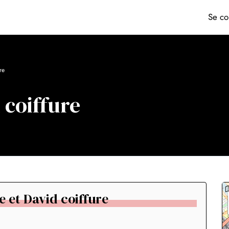
Se co
re
 coiffure
e et David coiffure