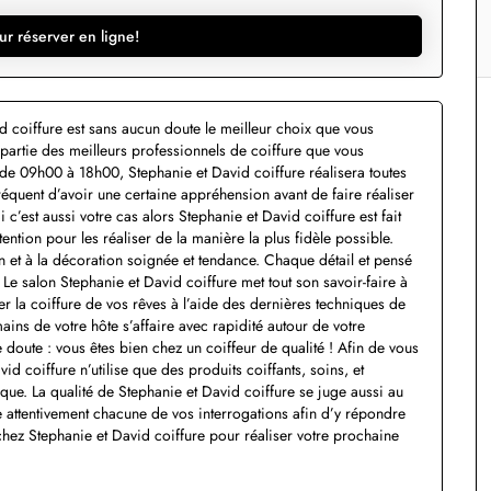
ur réserver en ligne!
d coiffure est sans aucun doute le meilleur choix que vous
et partie des meilleurs professionnels de coiffure que vous
e de 09h00 à 18h00, Stephanie et David coiffure réalisera toutes
équent d’avoir une certaine appréhension avant de faire réaliser
c’est aussi votre cas alors Stephanie et David coiffure est fait
tion pour les réaliser de la manière la plus fidèle possible.
 et à la décoration soignée et tendance. Chaque détail et pensé
Le salon Stephanie et David coiffure met tout son savoir-faire à
 la coiffure de vos rêves à l’aide des dernières techniques de
ains de votre hôte s’affaire avec rapidité autour de votre
de doute : vous êtes bien chez un coiffeur de qualité ! Afin de vous
id coiffure n’utilise que des produits coiffants, soins, et
. La qualité de Stephanie et David coiffure se juge aussi au
 attentivement chacune de vos interrogations afin d’y répondre
hez Stephanie et David coiffure pour réaliser votre prochaine