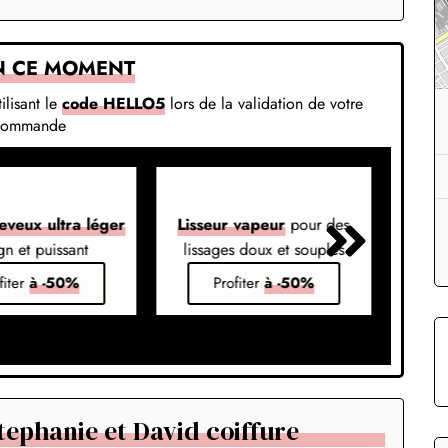
N CE MOMENT
ilisant le
code HELLO5
lors de la validation de votre
commande
eveux ultra léger
Lisseur vapeur
pour des
Liss
gn et puissant
lissages doux et souples
em
fiter
à -50%
Profiter
à -50%
ephanie et David coiffure