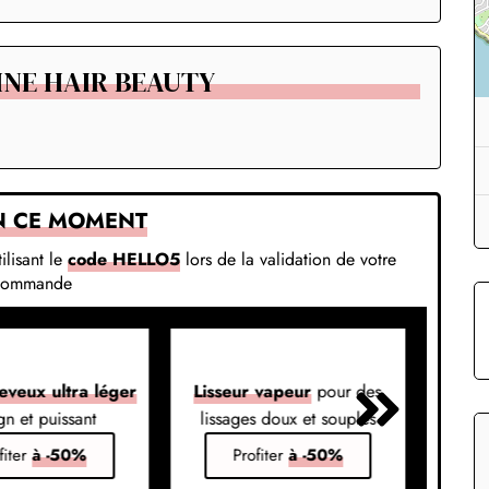
HINE HAIR BEAUTY
N CE MOMENT
ilisant le
code HELLO5
lors de la validation de votre
commande
eveux ultra léger
Lisseur vapeur
pour des
Liss
gn et puissant
lissages doux et souples
em
fiter
à -50%
Profiter
à -50%