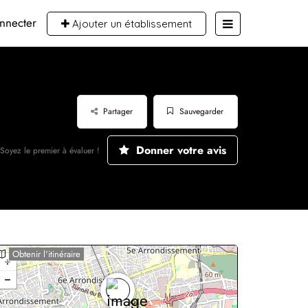
nnecter
Ajouter un établissement
Partager
Sauvegarder
Donner votre avis
Soyez le premier à évaluer !
Obtenir l'itinéraire