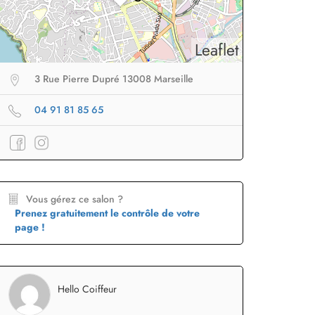
Leaflet
3 Rue Pierre Dupré 13008 Marseille
04 91 81 85 65
Vous gérez ce salon ?
Prenez gratuitement le contrôle de votre
page !
eur sans fil
facile à
Brosse lissante
pour des
B
porter en voyage
lissage ultra rapide
p
Hello Coiffeur
Profiter
à -50%
Profiter
à -50%