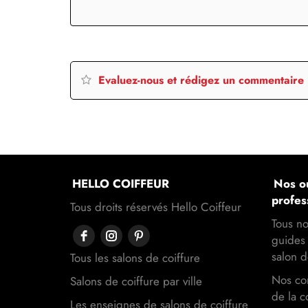
Evaluez-nous et rédigez un commentaire
HELLO COIFFEUR
Nos ou
profes
Tous droits réservés Hello Coiffeur
Tous no
guides 
salon d
Tous les salons de coiffure
Nos con
Salons de coiffure par ville
de la c
Les enseignes de salons de coiffure