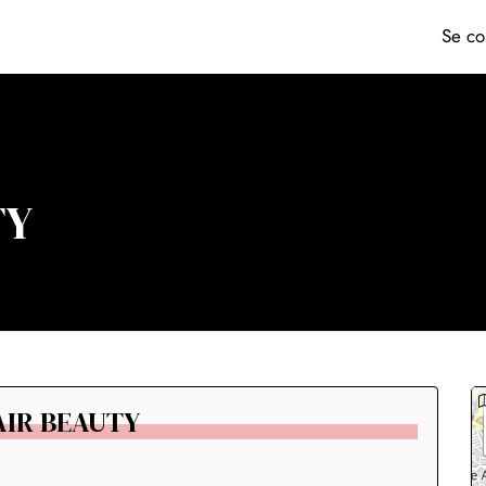
Se co
TY
HAIR BEAUTY