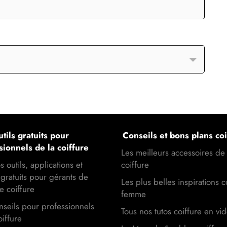
tils gratuits pour
Conseils et bons plans coi
sionnels de la coiffure
Les meilleurs accessoires de
s outils, applications et
coiffure
gratuits pour gérants de
Les plus belles inspirations c
e coiffure
femme
seils pour professionnels
Tous nos tutos coiffure en vi
oiffure