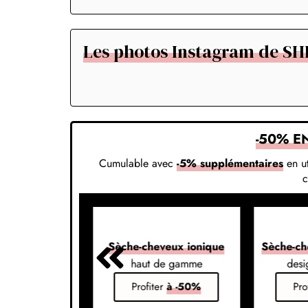
Les photos Instagram de S
-50% E
Cumulable avec
-5% supplémentaires
en ut
veux 7-en-1
Sèche-cheveux ionique
Sèche-ch
s vos styles
haut de gamme
desi
er
à -50%
Profiter
à -50%
Pro