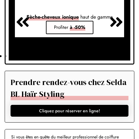
Sèche-cheveux ionique
haut de gamme
S
Profiter
à -50%
Prendre rendez-vous chez Selda
BL Haïr Styling
Cliquez pour réserver en ligne!
Si vous êtes en quête du meilleur professionnel de coiffure