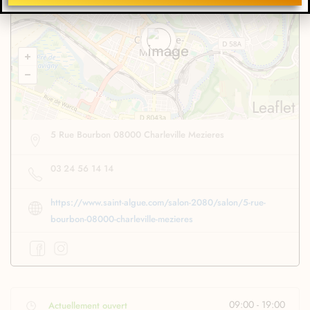
Obtenir l'itinéraire
Leaflet
5 Rue Bourbon 08000 Charleville Mezieres
03 24 56 14 14
https://www.saint-algue.com/salon-2080/salon/5-rue-
bourbon-08000-charleville-mezieres
09:00 - 19:00
Actuellement ouvert