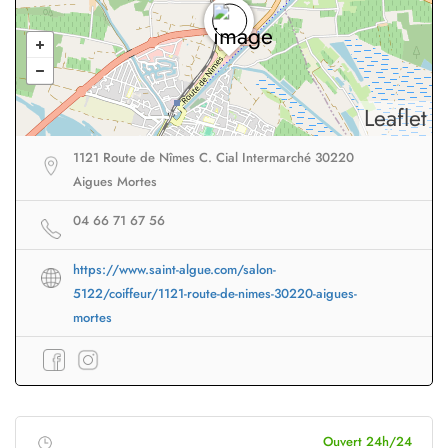
Leaflet
1121 Route de Nîmes C. Cial Intermarché 30220
Aigues Mortes
04 66 71 67 56
https://www.saint-algue.com/salon-
5122/coiffeur/1121-route-de-nimes-30220-aigues-
mortes
Ouvert 24h/24