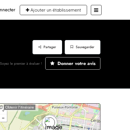
nnecter
Ajouter un établissement
Partager
Sauvegarder
Donner votre avis
Soyez le premier à évaluer !
Obtenir l'itinéraire