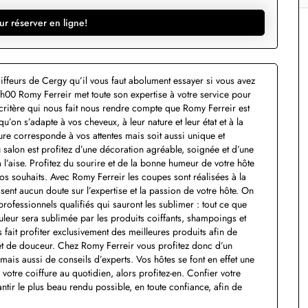
ur réserver en ligne!
oiffeurs de Cergy qu’il vous faut abolument essayer si vous avez
00 Romy Ferreir met toute son expertise à votre service pour
critère qui nous fait nous rendre compte que Romy Ferreir est
qu’on s’adapte à vos cheveux, à leur nature et leur état et à la
ure corresponde à vos attentes mais soit aussi unique et
 salon est profitez d’une décoration agréable, soignée et d’une
’aise. Profitez du sourire et de la bonne humeur de votre hôte
os souhaits. Avec Romy Ferreir les coupes sont réalisées à la
sent aucun doute sur l’expertise et la passion de votre hôte. On
ofessionnels qualifiés qui sauront les sublimer : tout ce que
uleur sera sublimée par les produits coiffants, shampoings et
s fait profiter exclusivement des meilleures produits afin de
 et de douceur. Chez Romy Ferreir vous profitez donc d’un
mais aussi de conseils d’experts. Vos hôtes se font en effet une
votre coiffure au quotidien, alors profitez-en. Confier votre
tir le plus beau rendu possible, en toute confiance, afin de