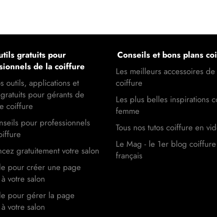
tils gratuits pour
Conseils et bons plans coi
sionnels de la coiffure
Les meilleurs accessoires de
s outils, applications et
coiffure
gratuits pour gérants de
Les plus belles inspirations c
e coiffure
femme
seils pour professionnels
Tous nos tutos coiffure en vi
oiffure
Le Mag - le 1er blog coiffure
cez gratuitement votre salon
français
de pour créer une page
à votre salon
de pour gérer la page
à votre salon