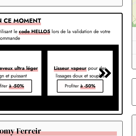
N CE MOMENT
ilisant le
code HELLO5
lors de la validation de votre
commande
eveux ultra léger
Lisseur vapeur
pour des
Liss
gn et puissant
lissages doux et souples
em
fiter
à -50%
Profiter
à -50%
omy Ferreir