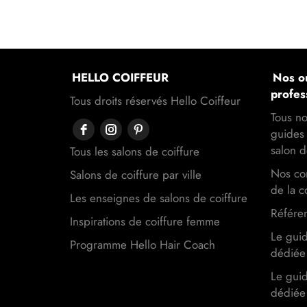
HELLO COIFFEUR
Nos ou
profes
Tous droits réservés Hello Coiffeur
Tous no
guides 
salon d
Tous les salons de coiffure
Nos con
Salons de coiffure par ville
de la c
Les enseignes de salons de coiffure
Référen
Inspirations de coiffure femme
Le gui
Programme Hello Hair Coach
dédiée 
Le gui
dédiée 