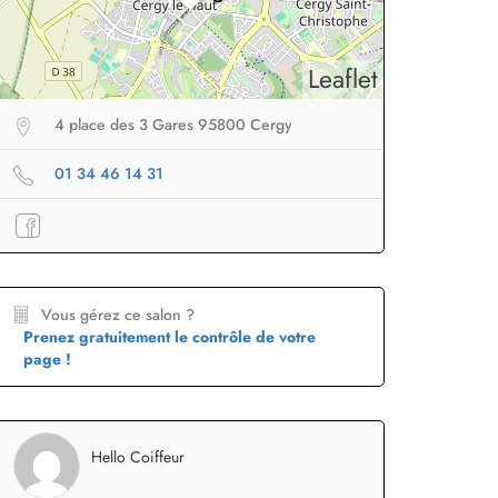
Leaflet
4 place des 3 Gares 95800 Cergy
01 34 46 14 31
eur sans fil
facile à
Brosse lissante
pour des
B
porter en voyage
lissage ultra rapide
p
Profiter
à -50%
Profiter
à -50%
Vous gérez ce salon ?
Prenez gratuitement le contrôle de votre
page !
Hello Coiffeur