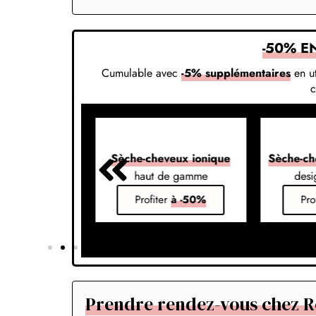
-50% E
Cumulable avec
-5% supplémentaires
en ut
veux 7-en-1
Sèche-cheveux ionique
Sèche-ch
s vos styles
haut de gamme
desi
er
à -50%
Profiter
à -50%
Pro
Prendre rendez-vous chez R