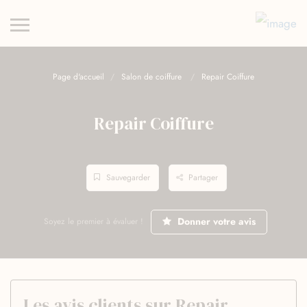
Page d'accueil
Salon de coiffure
Repair Coiffure
Repair Coiffure
Sauvegarder
Partager
Donner votre avis
Soyez le premier à évaluer !
Les avis clients sur Repair