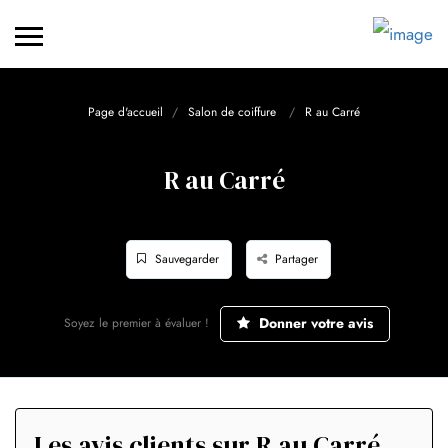
Page d'accueil
Salon de coiffure
R au Carré
R au Carré
Sauvegarder
Partager
Donner votre avis
Soyez le premier à évaluer !
Les avis clients sur R au Carré