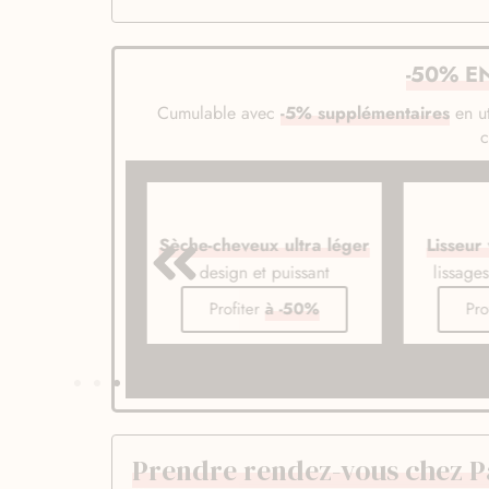
-50% E
Cumulable avec
-5% supplémentaires
en ut
veux ionique
Sèche-cheveux ultra léger
Lisseur
de gamme
design et puissant
lissage
er
à -50%
Profiter
à -50%
Pro
Prendre rendez-vous chez Pa