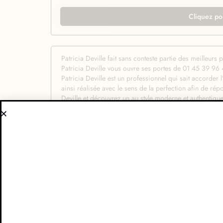
Cliquez po
Patricia Deville fait sans conteste partie des meilleurs
Patricia Deville vous ouvre ses portes de 01 45 39 96 4
Patricia Deville est un professionnel qui sait accorder l
ainsi réalisée avec le sens de la perfection afin de r
Deville et découvrez un au style moderne et authentiqu
détente, échanger avec votre hôte sur le type de coiffur
résultat final. Patricia Deville met à profit les dernièr
professionnalisme toutes vos demandes. Les gestes sont
meilleures mains pour réaliser sa prochaine coupe. En pl
les meilleures gammes de produits capillaire pour réal
simple coiffure, Patricia Deville propose aussi à chaq
prendre soin ses cheveux et sa coupe ou sa couleur le 
de l’oeil, Patricia Deville saura la réaliser avec talent 