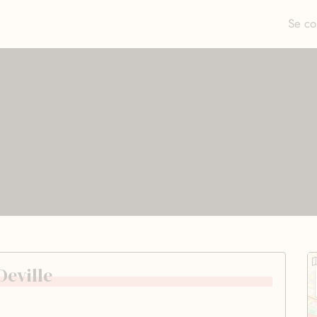
Se co
Deville