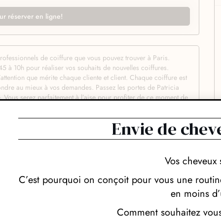
ur réserver en ligne!
 professionnels de coiffure que vous pouvez trouver à Paris.
5 à 10h pour réaliser vos souhaits de nouvelles coiffures.
’attention que mérite chaque cliente et client. Chaque coiffure est
épondre au mieux à vos demandes. Passez les portes de Patricia
e. Vous serez parfaitement à l’aise pour profiter de ce moment de
e que vous souhaitez et être tout à fait en confiance quant au
es techniques de coupe et de coloration pour réaliser avec
Envie de chev
 rapides, précis et l’on voit immédiatement qu’on est entre les
us de leur talents, vos hôtes de Patricia Deville n’utilisent que
iser chaque demande de client. Résultat garanti ! Plus qu’une
ue client qui le souhaite un ensemble d’astuces pour mieux
Vos cheveux 
plus longtemps possible. Quelle que soit la coupe qui vous fait
et professionnalisme, alors n’attendez plus et réservez.
C’est pourquoi on conçoit pour vous une routine
en moins d’
Comment souhaitez vous 