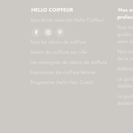
HELLO COIFFEUR
Nos ou
profes
Tous droits réservés Hello Coiffeur
Tous no
guides 
salon d
Tous les salons de coiffure
Nos con
Salons de coiffure par ville
de la c
Les enseignes de salons de coiffure
Référen
Inspirations de coiffure femme
Le gui
Programme Hello Hair Coach
dédiée 
Le gui
dédiée 