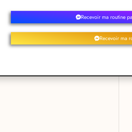
cia Deville
Recevoir ma routine p
Recevoir ma r