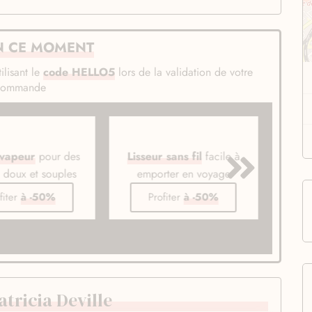
N CE MOMENT
ilisant le
code HELLO5
lors de la validation de votre
commande
 vapeur
pour des
Lisseur sans fil
facile à
Bros
s doux et souples
emporter en voyage
li
fiter
à -50%
Profiter
à -50%
tricia Deville