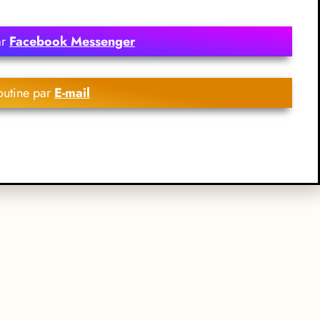
ar
Facebook Messenger
outine par
E-mail