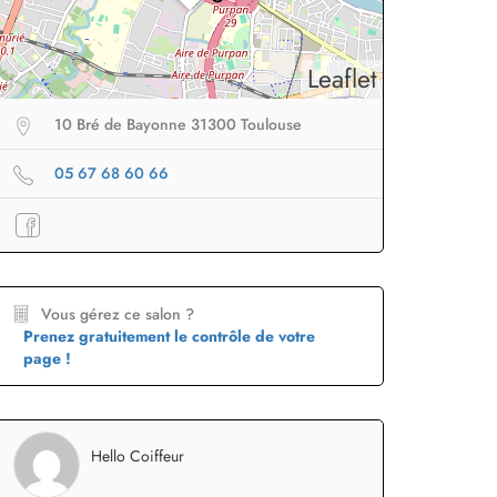
Leaflet
10 Bré de Bayonne 31300 Toulouse
05 67 68 60 66
eur sans fil
facile à
Brosse lissante
pour des
B
porter en voyage
lissage ultra rapide
p
Profiter
à -50%
Profiter
à -50%
Vous gérez ce salon ?
Prenez gratuitement le contrôle de votre
page !
Hello Coiffeur