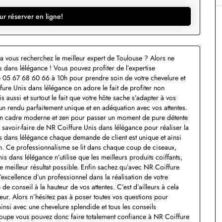
ur réserver en ligne!
a vous recherchez le meilleur expert de Toulouse ? Alors ne
 dans lélégance ! Vous pouvez profiter de l’expertise
 05 67 68 60 66 à 10h pour prendre soin de votre chevelure et
fure Unis dans lélégance on adore le fait de profiter non
s aussi et surtout le fait que votre hôte sache s’adapter à vos
n rendu parfaitement unique et en adéquation avec vos attentes.
un cadre moderne et zen pour passer un moment de pure détente
du savoir-faire de NR Coiffure Unis dans lélégance pour réaliser la
 dans lélégance chaque demande de client est unique et ainsi
ion. Ce professionnalisme se lit dans chaque coup de ciseaux,
s dans lélégance n’utilise que les meilleurs produits coiffants,
e meilleur résultat possible. Enfin sachez qu’avec NR Coiffure
excellence d’un professionnel dans la réalisation de votre
de conseil à la hauteur de vos attentes. C’est d’ailleurs à cela
feur. Alors n’hésitez pas à poser toutes vos questions pour
ainsi avec une chevelure splendide et tous les conseils
 coupe vous pouvez donc faire totalement confiance à NR Coiffure