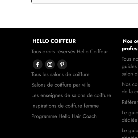
HELLO COIFFEUR
Nos ou
profes
Tous droits réservés Hello Coiffeur
Tous no
guides 
salon d
Tous les salons de coiffure
Nos con
Salons de coiffure par ville
de la c
Les enseignes de salons de coiffure
Référen
Inspirations de coiffure femme
Le gui
Programme Hello Hair Coach
dédiée 
Le gui
dédiée 