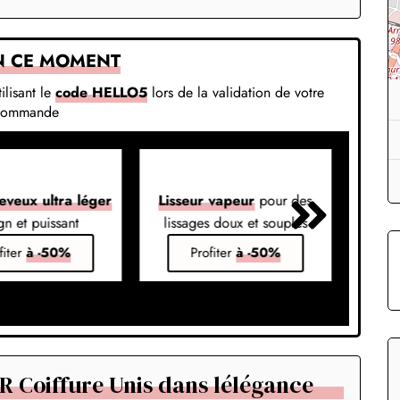
N CE MOMENT
ilisant le
code HELLO5
lors de la validation de votre
commande
eveux ultra léger
Lisseur vapeur
pour des
Liss
gn et puissant
lissages doux et souples
em
fiter
à -50%
Profiter
à -50%
 Coiffure Unis dans lélégance