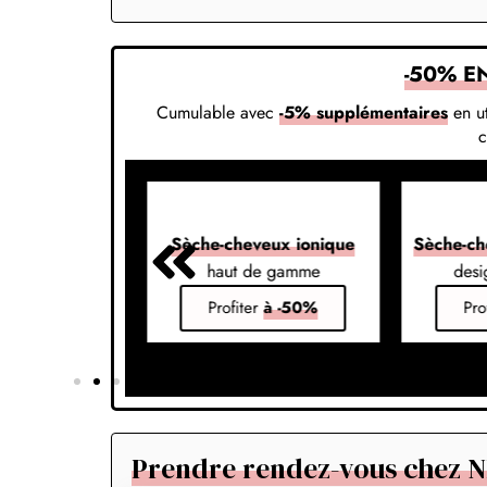
-50% E
Cumulable avec
-5% supplémentaires
en ut
veux 7-en-1
Sèche-cheveux ionique
Sèche-ch
s vos styles
haut de gamme
desi
er
à -50%
Profiter
à -50%
Pro
Prendre rendez-vous chez NR