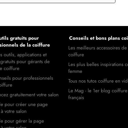
tils gratuits pour
Conseils et bons plans coi
sionnels de la coiffure
Les meilleurs accessoires de
s outils, applications et
coiffure
gratuits pour gérants de
Les plus belles inspirations c
e coiffure
femme
seils pour professionnels
Tous nos tutos coiffure en vi
oiffure
Le Mag - le 1er blog coiffure
cez gratuitement votre salon
français
de pour créer une page
à votre salon
de pour gérer la page
à votre salon