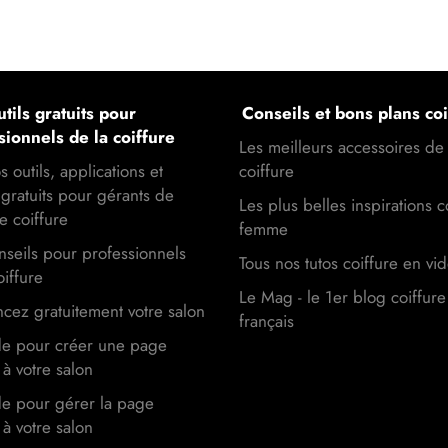
tils gratuits pour
Conseils et bons plans coi
sionnels de la coiffure
Les meilleurs accessoires de
s outils, applications et
coiffure
gratuits pour gérants de
Les plus belles inspirations c
e coiffure
femme
seils pour professionnels
Tous nos tutos coiffure en vi
oiffure
Le Mag - le 1er blog coiffure
cez gratuitement votre salon
français
de pour créer une page
à votre salon
de pour gérer la page
à votre salon