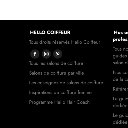
HELLO COIFFEUR
Nos ou
profes
Tous droits réservés Hello Coiffeur
Tous no
guides 
salon d
Tous les salons de coiffure
Nos con
Salons de coiffure par ville
de la c
Les enseignes de salons de coiffure
Référen
Inspirations de coiffure femme
Le gui
Programme Hello Hair Coach
dédiée 
Le gui
dédiée 