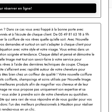
ur réserver en ligne!
on ? Dans ce cas vous avez frappé à la bonne porte avec
nnés et à l’écoute de chaque client. De 05 49 81 63 18 à 9h
 la coiffure de vos rêves quelle qu’elle soit. Avec Nouvelle
vos demandes et surtout on sait s’adapter à chaque client pour
équation avec votre style et votre visage. Vous entrez dans un
ation soignée et tendance. Chaque détail et pensé et démontre le
lle Image met tout son savoir-faire à votre service pour
s rêves à l’aide des dernières techniques de coupe. Chaque
ôte s’affairent avec rapidité autour de votre chevelure pour
us êtes bien chez un coiffeur de qualité ! Votre nouvelle coiffure
its coiffants, shampoings et soins utilisés par Nouvelle Image.
s meilleures produits afin de magnifier vos cheveux et de leur
e Image ne vous propose pas uniquement son expertise et sa
r vous aider à prendre soin de votre chevelure au quotidien.
hôte qui sera ravi de vous répondre et de vous guider pour vos
 donc l’un des meilleurs professionnels à Mauléon pour réaliser
z rendez-vous en un clic.