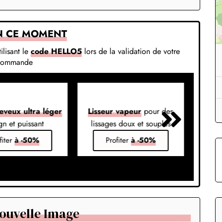
N CE MOMENT
ilisant le
code HELLO5
lors de la validation de votre
commande
eveux ultra léger
Lisseur vapeur
pour des
Liss
gn et puissant
lissages doux et souples
em
fiter
à -50%
Profiter
à -50%
ouvelle Image