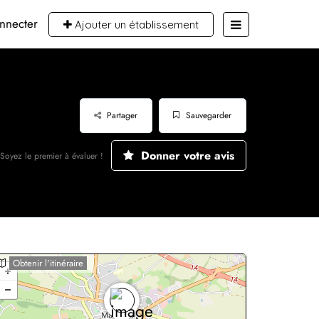
nnecter
Ajouter un établissement
Partager
Sauvegarder
Donner votre avis
Soyez le premier à évaluer !
Obtenir l'itinéraire