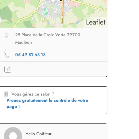
Leaflet
25 Place de la Croix Verte 79700
Mauléon
05 49 81 63 18
eur sans fil
facile à
Brosse lissante
pour des
B
porter en voyage
lissage ultra rapide
p
Profiter
à -50%
Profiter
à -50%
Vous gérez ce salon ?
Prenez gratuitement le contrôle de votre
page !
Hello Coiffeur