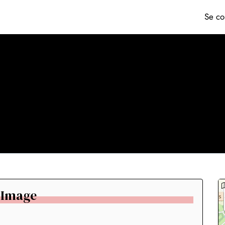
Se co
e Image