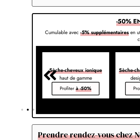
-50% E
Cumulable avec
-5% supplémentaires
en ut
veux 7-en-1
Sèche-cheveux ionique
Sèche-ch
s vos styles
haut de gamme
desi
er
à -50%
Profiter
à -50%
Pro
Prendre rendez-vous chez N