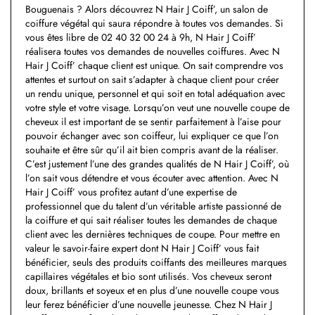
Bouguenais ? Alors découvrez N Hair J Coiff’, un salon de
coiffure végétal qui saura répondre à toutes vos demandes. Si
vous êtes libre de 02 40 32 00 24 à 9h, N Hair J Coiff’
réalisera toutes vos demandes de nouvelles coiffures. Avec N
Hair J Coiff’ chaque client est unique. On sait comprendre vos
attentes et surtout on sait s’adapter à chaque client pour créer
un rendu unique, personnel et qui soit en total adéquation avec
votre style et votre visage. Lorsqu’on veut une nouvelle coupe de
cheveux il est important de se sentir parfaitement à l’aise pour
pouvoir échanger avec son coiffeur, lui expliquer ce que l’on
souhaite et être sûr qu’il ait bien compris avant de la réaliser.
C’est justement l’une des grandes qualités de N Hair J Coiff’, où
l’on sait vous détendre et vous écouter avec attention. Avec N
Hair J Coiff’ vous profitez autant d’une expertise de
professionnel que du talent d’un véritable artiste passionné de
la coiffure et qui sait réaliser toutes les demandes de chaque
client avec les dernières techniques de coupe. Pour mettre en
valeur le savoir-faire expert dont N Hair J Coiff’ vous fait
bénéficier, seuls des produits coiffants des meilleures marques
capillaires végétales et bio sont utilisés. Vos cheveux seront
doux, brillants et soyeux et en plus d’une nouvelle coupe vous
leur ferez bénéficier d’une nouvelle jeunesse. Chez N Hair J