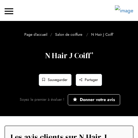
Page d'accueil
Salon de coiffure
N Hair J Coiff’
N Hair J Coiff’
Sauvegarder
Partager
Donner votre avis
Soyez le premier à évaluer !
Les avis clients sur N Hair J