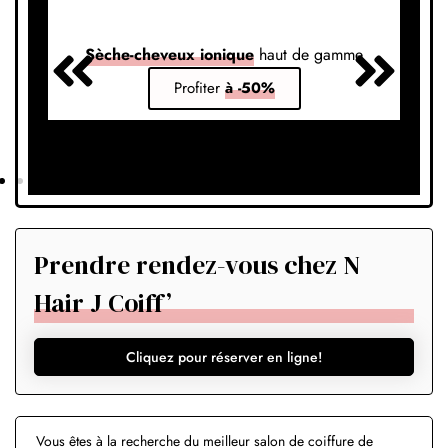
Sèche-cheveux ionique
haut de gamme
S
Profiter
à -50%
Prendre rendez-vous chez N
Hair J Coiff’
Cliquez pour réserver en ligne!
Vous êtes à la recherche du meilleur salon de coiffure de