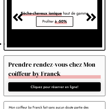
Sèche-cheveux ionique
haut de gamme
S
Profiter
à -50%
Prendre rendez-vous chez Mon
coiffeur by Franck
Cliquez pour réserver en ligne!
Mon coiffeur by Franck fait sans aucun doute partie des