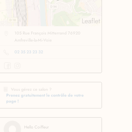
Leaflet
105 Rue François Mitterrand 76920
Amfreville-la-Mi-Voie
02 35 23 23 32
Vous gérez ce salon ?
Prenez gratuitement le contrôle de votre
page !
se lissante
pour des
Boucleur automatique
ssage ultra rapide
pour boucler facilement
Profiter
à -50%
Profiter
à -50%
Hello Coiffeur