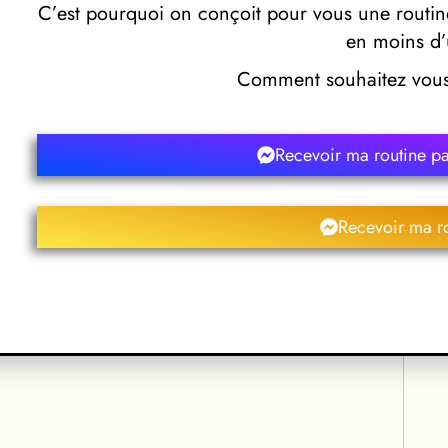
tre un bon coiffeur et un excellent coiffeur c’est notamment la
C’est pourquoi on conçoit pour vous une routine
ait répondre aux questions de tous les clients. Si vous ne savez
en moins d’
oiffure, n’hésitez pas à questionner votre hôte qui se fera une
eveux. LM Posi’tif est donc sans aucun doute l’un des meilleurs
Comment souhaitez vous 
uissiez confier vos cheveux pour réaliser votre prochaine coiffure
Recevoir ma routine p
i’tif
Recevoir ma r