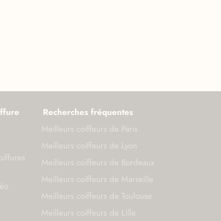
ffure
Recherches fréquentes
Meilleurs coiffeurs de Paris
Meilleurs coiffeurs de Lyon
oiffures
Meilleurs coiffeurs de Bordeaux
Meilleurs coiffeurs de Marseille
déo
Meilleurs coiffeurs de Toulouse
Meilleurs coiffeurs de Lille