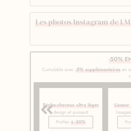
Les photos Instagram de LM P
-50% E
Cumulable avec
-5% supplémentaires
en ut
veux ionique
Sèche-cheveux ultra léger
Lisseur
de gamme
design et puissant
lissage
er
à -50%
Profiter
à -50%
Pro