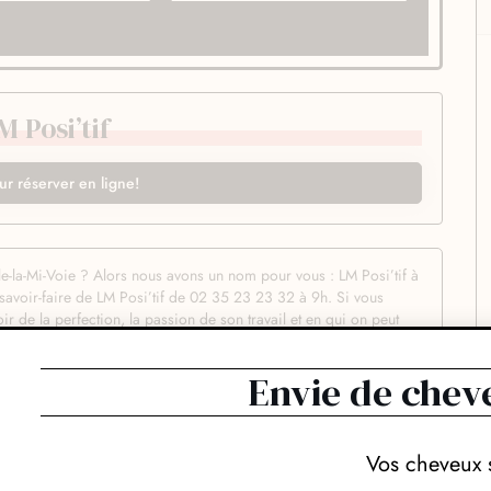
 Posi’tif
ur réserver en ligne!
le-la-Mi-Voie ? Alors nous avons un nom pour vous : LM Posi’tif à
 savoir-faire de LM Posi’tif de 02 35 23 23 32 à 9h. Si vous
ir de la perfection, la passion de son travail et en qui on peut
 unique, alors vous êtes au bon endroit chez LM Posi’tif. Passez
ier au style moderne et authentique. Vous vous sentirez
Envie de chev
ente, échanger avec votre hôte sur le look que vous souhaitez et
ec LM Posi’tif vous vous rendrez compte que vous avez fait le
es coupes sont précis et rapides, dignes des meilleurs experts. On
LM Posi’tif est capable de vous proposer le meilleur niveau de
Vos cheveux 
oings, produits coiffants et soins de gammes premium des plus