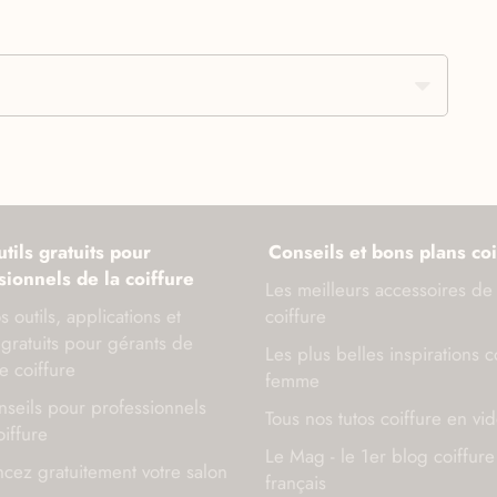
tils gratuits pour
Conseils et bons plans coi
sionnels de la coiffure
Les meilleurs accessoires de
s outils, applications et
coiffure
gratuits pour gérants de
Les plus belles inspirations c
e coiffure
femme
seils pour professionnels
Tous nos tutos coiffure en vi
oiffure
Le Mag - le 1er blog coiffure
cez gratuitement votre salon
français