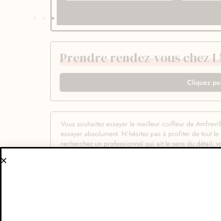
Prendre rendez-vous chez LM
Cliquez po
Vous souhaitez essayer le meilleur coiffeur de Amfrevil
essayer absolument. N’hésitez pas à profiter de tout le
recherchez un professionnel qui ait le sens du détail, vo
avoir parfaitement confiance pour réaliser une coiffure
les portes de LM Posi’tif et découvrez un coiffeur barb
parfaitement à l’aise pour profiter de ce moment de dét
être tout à fait en confiance quant au résultat final. Av
meilleur choix de coiffeur possible : les gestes lors d
s’adapte à vos souhaits et on les réalise avec qualité. 
qualité de coiffure en utilisant uniquement des shamp