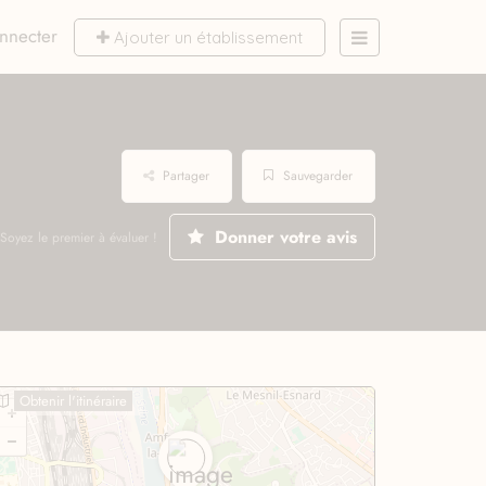
nnecter
Ajouter un établissement
Partager
Sauvegarder
Donner votre avis
Soyez le premier à évaluer !
Obtenir l'itinéraire