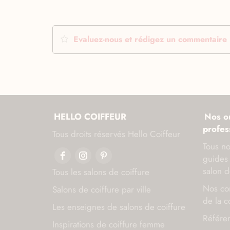
Evaluez-nous et rédigez un commentaire
HELLO COIFFEUR
Nos ou
profes
Tous droits réservés Hello Coiffeur
Tous no
guides 
salon d
Tous les salons de coiffure
Nos con
Salons de coiffure par ville
de la c
Les enseignes de salons de coiffure
Référen
Inspirations de coiffure femme