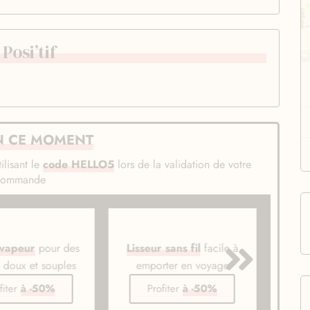
osi’tif
N CE MOMENT
ilisant le
code HELLO5
lors de la validation de votre
commande
 vapeur
pour des
Lisseur sans fil
facile à
Bros
s doux et souples
emporter en voyage
li
fiter
à -50%
Profiter
à -50%