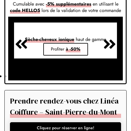
Cumulable avec
-5% supplémentaires
en utilisant le
code HELLO5
lors de la validation de votre commande
Sèche-cheveux ionique
haut de gamme
S
Profiter
à -50%
Prendre rendez-vous chez Linéa
Coiffure – Saint-Pierre-du-Mont
Cliquez pour réserver en ligne!