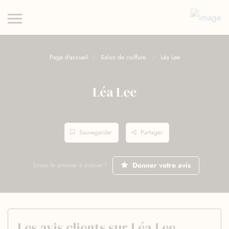
Page d'accueil
Salon de coiffure
Léa Lee
Léa Lee
Sauvegarder
Partager
Donner votre avis
Soyez le premier à évaluer !
Les avis clients sur Léa Lee