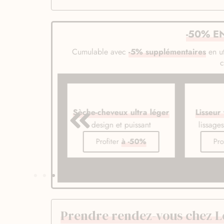
-50% E
Cumulable avec
-5% supplémentaires
en ut
veux ionique
Sèche-cheveux ultra léger
Lisseur
de gamme
design et puissant
lissage
er
à -50%
Profiter
à -50%
Pro
Prendre rendez-vous chez Le