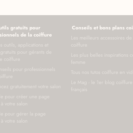
tils gratuits pour
Conseils et bons plans coi
sionnels de la coiffure
Les meilleurs accessoires de
s outils, applications et
coiffure
gratuits pour gérants de
Les plus belles inspirations c
e coiffure
femme
seils pour professionnels
Tous nos tutos coiffure en vi
oiffure
Le Mag - le 1er blog coiffure
cez gratuitement votre salon
français
de pour créer une page
à votre salon
de pour gérer la page
à votre salon