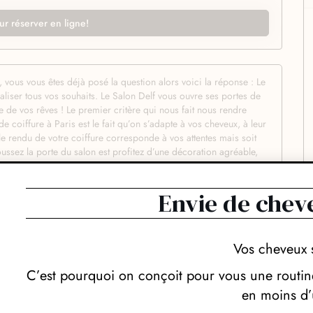
ur réserver en ligne!
 vous vous êtes déjà posé la question alors voici la réponse : Le
éaliser tous vos souhaits. Le Salon Delf vous ouvre ses portes de
de vos rêves ! Le premier critère qui nous fait nous rendre
e coiffure à Paris est le fait qu’on s’adapte à vos cheveux, à leur
 le rendu de votre coiffure corresponde à vos attentes mais soit
oussez la porte du salon est profitez d’une décoration agréable,
mmédiatement à l’aise. Profitez du sourire et de la bonne
sme à profit pour comprendre vos demandes. Chez Le Salon Delf
t passion pour réaliser votre coupe de cheveux mais aussi pour
Envie de chev
r conséquent vous êtes assuré de de ressortir avec la coupe
olorations utilisés par Le Salon Delf ne proviennent que de
eure qualité possible. Avec Le Salon Delf on adore aussi
Vos cheveux 
d’ailleurs l’un des critères auxquels on reconnait un simple
et on vous guide pour prendre soin de votre chevelure, quelle que
C’est pourquoi on conçoit pour vous une routine
i vous fait envie, Le Salon Delf saura la réaliser avec passion et
en moins d’