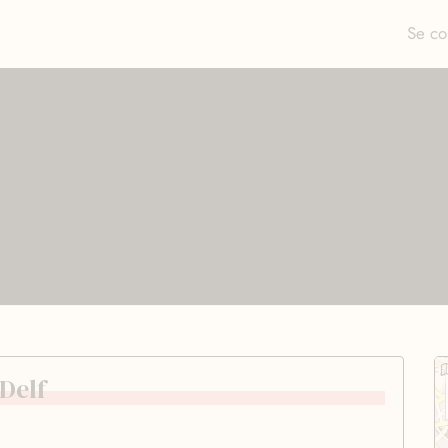
Se co
 Delf