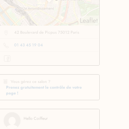
Leaflet
42 Boulevard de Picpus 75012 Paris
01 43 45 19 04
se lissante
pour des
Boucleur automatique
ssage ultra rapide
pour boucler facilement
Profiter
à -50%
Profiter
à -50%
Vous gérez ce salon ?
Prenez gratuitement le contrôle de votre
page !
Hello Coiffeur