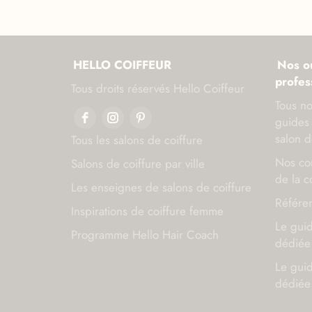
HELLO COIFFEUR
Nos ou
profes
Tous droits réservés Hello Coiffeur
Tous no
guides 
salon d
Tous les salons de coiffure
Nos con
Salons de coiffure par ville
de la c
Les enseignes de salons de coiffure
Référen
Inspirations de coiffure femme
Le gui
Programme Hello Hair Coach
dédiée 
Le gui
dédiée 