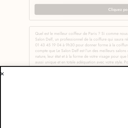
Cliquez po
Quel est le meilleur coiffeur de Paris ? Si comme nous,
Salon Delf, un professionnel de la coiffure qui saura r
01 43 45 19 04 à 9h30 pour donner forme à la coiffure 
compte que Le Salon Delf est l’un des meilleurs salons d
nature, leur état et à la forme de votre visage pour que
aussi unique et en totale adéquation avec votre style. P
soignée et d’une atmosphère chaleureuse qui vous met i
humeur de votre hôte qui met tout son professionnali
on ne met pas simplement à profit professionnalisme e
comprendre vos envies et vous conseiller au mieux. Pa
exacte que vous souhaitiez. Les shampoings, soins et c
marques professionnelles afin de vous garantir la meill
l’ensemble des conseils proposé à chaque client. C’est 
coiffeur d’un excellent coiffeur. Ici on vous conseille 
soit leur nature et leur état. Quelle que soit la coupe qu
professionnalisme, alors n’attendez plus et réservez.