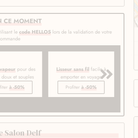
N CE MOMENT
ilisant le
code HELLO5
lors de la validation de votre
commande
 vapeur
pour des
Lisseur sans fil
facile à
Bros
s doux et souples
emporter en voyage
li
fiter
à -50%
Profiter
à -50%
 Salon Delf