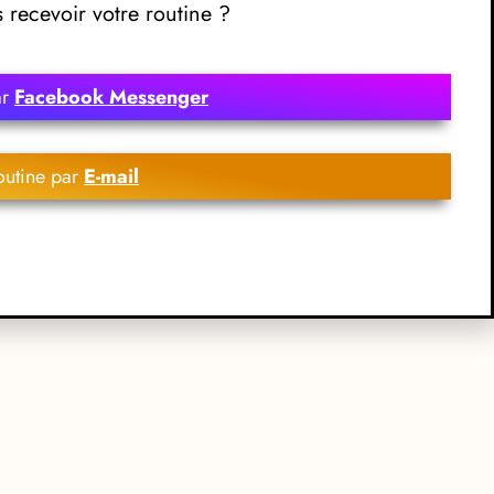
recevoir votre routine ?
ar
Facebook Messenger
outine par
E-mail