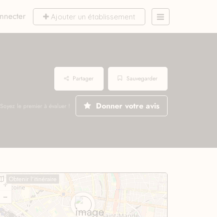
nnecter
Ajouter un établissement
Partager
Sauvegarder
Donner votre avis
Soyez le premier à évaluer !
Obtenir l'itinéraire