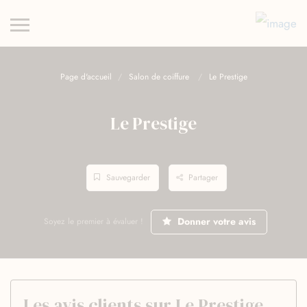
Page d'accueil
Salon de coiffure
Le Prestige
Le Prestige
Sauvegarder
Partager
Donner votre avis
Soyez le premier à évaluer !
Les avis clients sur Le Prestige