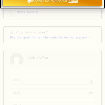
Recevoir ma routine par
E-mail
45 Rue Thiers 88100 Saint-Dié-des-Vosges
03 29 56 24 11
Vous gérez ce salon ?
Prenez gratuitement le contrôle de votre page !
Hello Coiffeur