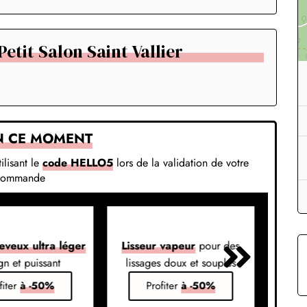
etit Salon Saint Vallier
N CE MOMENT
ilisant le
code HELLO5
lors de la validation de votre
commande
eveux ultra léger
Lisseur vapeur
pour des
Liss
gn et puissant
lissages doux et souples
em
fiter
à -50%
Profiter
à -50%