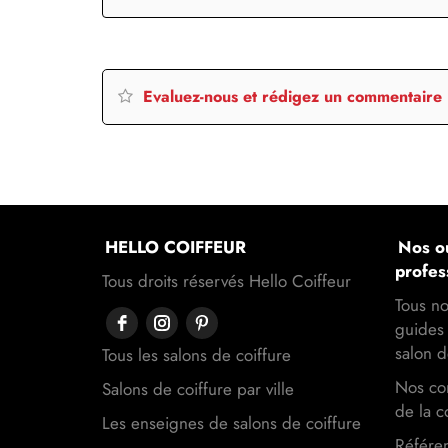
Evaluez-nous et rédigez un commentaire
HELLO COIFFEUR
Nos ou
profes
Tous droits réservés Hello Coiffeur
Tous no
guides 
salon d
Tous les salons de coiffure
Nos con
Salons de coiffure par ville
de la c
Les enseignes de salons de coiffure
Référen