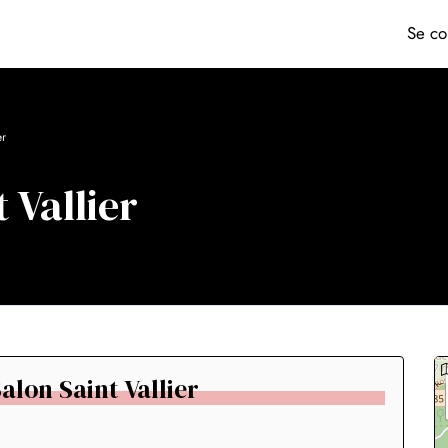
Se co
er
 Vallier
Salon Saint Vallier