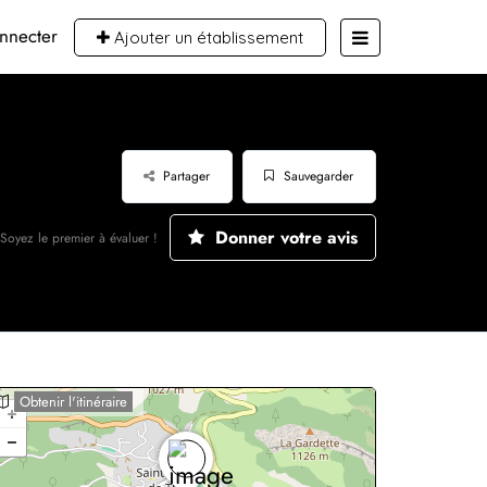
nnecter
Ajouter un établissement
Partager
Sauvegarder
Donner votre avis
Soyez le premier à évaluer !
Obtenir l'itinéraire