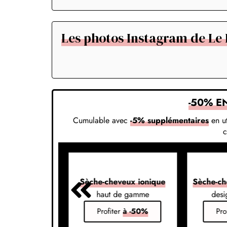
Les photos Instagram de Le P
-50% E
Cumulable avec
-5% supplémentaires
en ut
veux 7-en-1
Sèche-cheveux ionique
Sèche-ch
s vos styles
haut de gamme
desi
er
à -50%
Profiter
à -50%
Pro