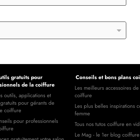
tils gratuits pour
Conseils et bons plans coi
sionnels de la coiffure
Les meilleurs accessoires de
s outils, applications et
coiffure
gratuits pour gérants de
Les plus belles inspirations c
e coiffure
femme
seils pour professionnels
Tous nos tutos coiffure en vi
oiffure
Le Mag - le 1er blog coiffure
cez gratuitement votre salon