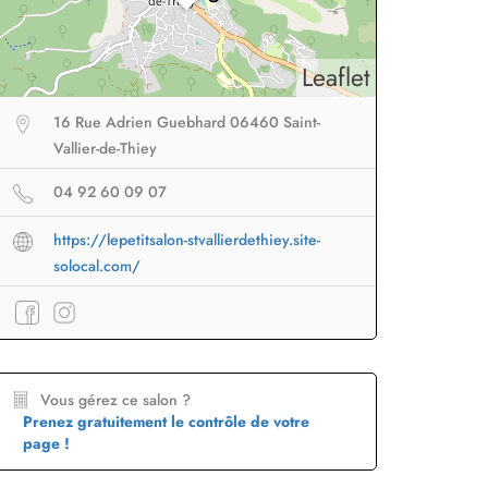
Leaflet
16 Rue Adrien Guebhard 06460 Saint-
Vallier-de-Thiey
04 92 60 09 07
https://lepetitsalon-stvallierdethiey.site-
solocal.com/
eur sans fil
facile à
Brosse lissante
pour des
B
Vous gérez ce salon ?
porter en voyage
lissage ultra rapide
p
Prenez gratuitement le contrôle de votre
page !
Profiter
à -50%
Profiter
à -50%