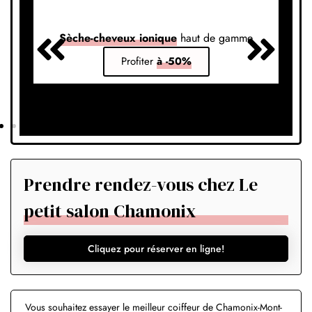
Sèche-cheveux ionique
haut de gamme
S
Profiter
à -50%
Prendre rendez-vous chez Le
petit salon Chamonix
Cliquez pour réserver en ligne!
Vous souhaitez essayer le meilleur coiffeur de Chamonix-Mont-