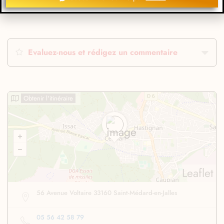
Evaluez-nous et rédigez un commentaire
Obtenir l'itinéraire
Leaflet
56 Avenue Voltaire 33160 Saint-Médard-en-Jalles
05 56 42 58 79