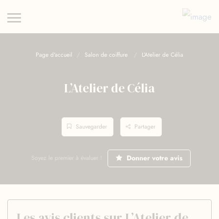
Page d'accueil
Salon de coiffure
L’Atelier de Célia
L’Atelier de Célia
Sauvegarder
Partager
Donner votre avis
Soyez le premier à évaluer !
Les avis clients sur L’Atelier de