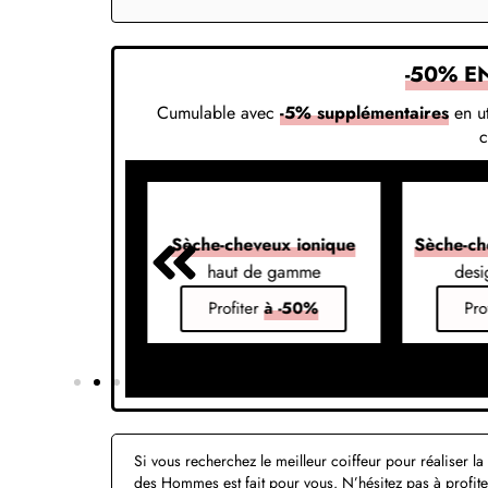
-50% E
Cumulable avec
-5% supplémentaires
en ut
veux 7-en-1
Sèche-cheveux ionique
Sèche-ch
s vos styles
haut de gamme
desi
er
à -50%
Profiter
à -50%
Pro
Si vous recherchez le meilleur coiffeur pour réaliser l
des Hommes est fait pour vous. N’hésitez pas à profite