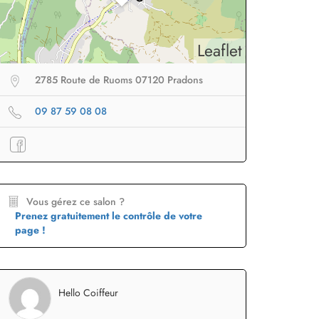
Leaflet
2785 Route de Ruoms 07120 Pradons
09 87 59 08 08
eur sans fil
facile à
Brosse lissante
pour des
B
porter en voyage
lissage ultra rapide
p
Profiter
à -50%
Profiter
à -50%
Vous gérez ce salon ?
Prenez gratuitement le contrôle de votre
page !
Hello Coiffeur