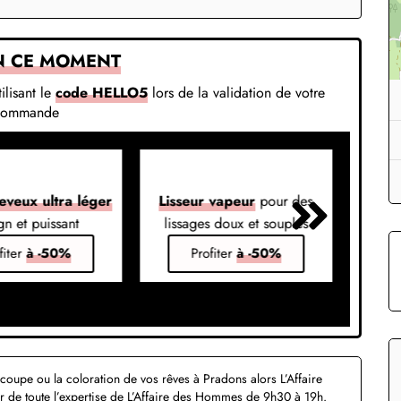
N CE MOMENT
ilisant le
code HELLO5
lors de la validation de votre
commande
eveux ultra léger
Lisseur vapeur
pour des
Liss
gn et puissant
lissages doux et souples
em
fiter
à -50%
Profiter
à -50%
a coupe ou la coloration de vos rêves à Pradons alors L’Affaire
r de toute l’expertise de L’Affaire des Hommes de 9h30 à 19h.