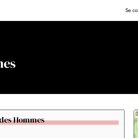
Se co
mes
re des Hommes