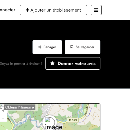
nnecter
Ajouter un établissement
Partager
Sauvegarder
Donner votre avis
Soyez le premier à évaluer !
Obtenir l'itinéraire