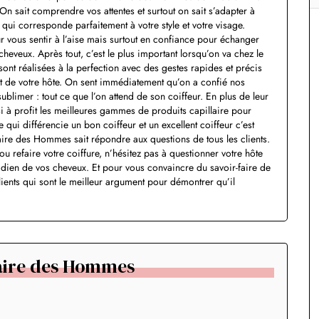
On sait comprendre vos attentes et surtout on sait s’adapter à
qui corresponde parfaitement à votre style et votre visage.
 vous sentir à l’aise mais surtout en confiance pour échanger
heveux. Après tout, c’est le plus important lorsqu’on va chez le
ont réalisées à la perfection avec des gestes rapides et précis
lent de votre hôte. On sent immédiatement qu’on a confié nos
ublimer : tout ce que l’on attend de son coiffeur. En plus de leur
i à profit les meilleures gammes de produits capillaire pour
 qui différencie un bon coiffeur et un excellent coiffeur c’est
faire des Hommes sait répondre aux questions de tous les clients.
u refaire votre coiffure, n’hésitez pas à questionner votre hôte
tidien de vos cheveux. Et pour vous convaincre du savoir-faire de
ients qui sont le meilleur argument pour démontrer qu’il
faire des Hommes