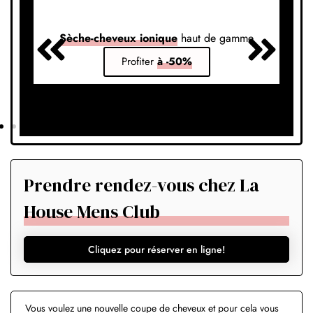
Sèche-cheveux ionique
haut de gamme
S
Profiter
à -50%
Prendre rendez-vous chez La
House Mens Club
Cliquez pour réserver en ligne!
Vous voulez une nouvelle coupe de cheveux et pour cela vous