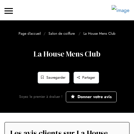
Page d'accueil
Salon de coiffure
La House Mens Club
La House Mens Club
Sauvegarder
Partager
Donner votre avis
Soyez le premier à évaluer !
Les avis clients sur La House