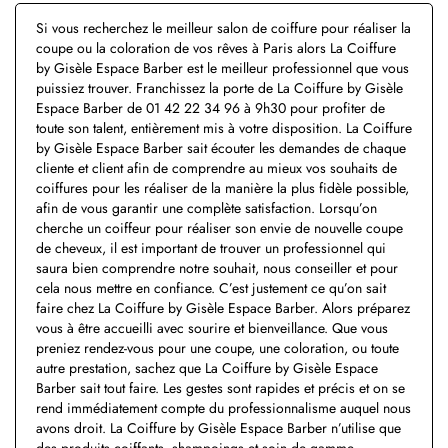
Si vous recherchez le meilleur salon de coiffure pour réaliser la
coupe ou la coloration de vos rêves à Paris alors La Coiffure
by Gisèle Espace Barber est le meilleur professionnel que vous
puissiez trouver. Franchissez la porte de La Coiffure by Gisèle
Espace Barber de 01 42 22 34 96 à 9h30 pour profiter de
toute son talent, entièrement mis à votre disposition. La Coiffure
by Gisèle Espace Barber sait écouter les demandes de chaque
cliente et client afin de comprendre au mieux vos souhaits de
coiffures pour les réaliser de la manière la plus fidèle possible,
afin de vous garantir une complète satisfaction. Lorsqu’on
cherche un coiffeur pour réaliser son envie de nouvelle coupe
de cheveux, il est important de trouver un professionnel qui
saura bien comprendre notre souhait, nous conseiller et pour
cela nous mettre en confiance. C’est justement ce qu’on sait
faire chez La Coiffure by Gisèle Espace Barber. Alors préparez
vous à être accueilli avec sourire et bienveillance. Que vous
preniez rendez-vous pour une coupe, une coloration, ou toute
autre prestation, sachez que La Coiffure by Gisèle Espace
Barber sait tout faire. Les gestes sont rapides et précis et on se
rend immédiatement compte du professionnalisme auquel nous
avons droit. La Coiffure by Gisèle Espace Barber n’utilise que
des produits coiffants, shampoings et soin de gamme