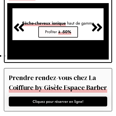
Sèche-cheveux ionique
haut de gamme
S
Profiter
à -50%
Prendre rendez-vous chez La
Coiffure by Gisèle Espace Barber
Cliquez pour réserver en ligne!