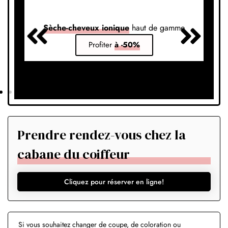
Sèche-cheveux ionique
haut de gamme
S
Profiter
à -50%
Prendre rendez-vous chez la
cabane du coiffeur
Cliquez pour réserver en ligne!
Si vous souhaitez changer de coupe, de coloration ou