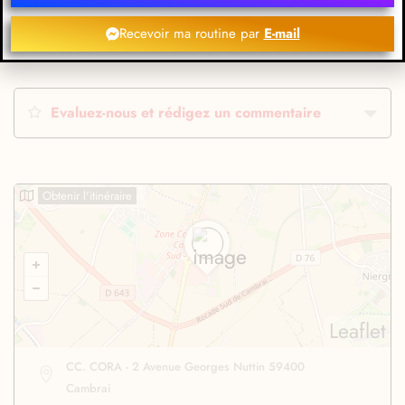
Recevoir ma routine par
E-mail
Evaluez-nous et rédigez un commentaire
Obtenir l'itinéraire
Leaflet
CC. CORA - 2 Avenue Georges Nuttin 59400
Cambrai