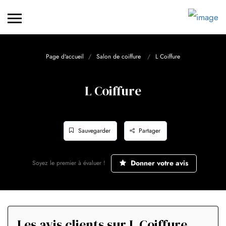
Page d'accueil
Salon de coiffure
L Coiffure
L Coiffure
Sauvegarder
Partager
Donner votre avis
Soyez le premier à évaluer !
Les avis clients sur L Coiffure